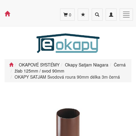
Toggle
Toggle
Togg
0
search
navigation
navig
OKAPOVÉ SYSTÉMY
Okapy Satjam Niagara
Černá
žlab 125mm / svod 90mm
OKAPY SATJAM Svodová roura 90mm délka 3m černá