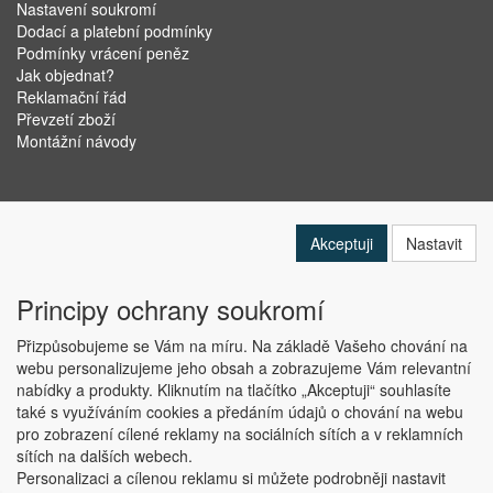
Nastavení soukromí
Dodací a platební podmínky
Podmínky vrácení peněz
Jak objednat?
Reklamační řád
Převzetí zboží
Montážní návody
Akceptuji
Nastavit
Principy ochrany soukromí
Přizpůsobujeme se Vám na míru. Na základě Vašeho chování na
webu personalizujeme jeho obsah a zobrazujeme Vám relevantní
nabídky a produkty. Kliknutím na tlačítko „Akceptuji“ souhlasíte
Copyright © ABRA Software a.s. 2019
také s využíváním cookies a předáním údajů o chování na webu
pro zobrazení cílené reklamy na sociálních sítích a v reklamních
sítích na dalších webech.
Personalizaci a cílenou reklamu si můžete podrobněji nastavit