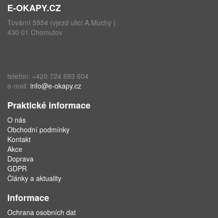
E-OKAPY.CZ
Tovární 5954 (vjezd ulicí A.Muchy )
430 01 Chomutov
telefon: +420 724 693 604
e-mail:
info@e-okapy.cz
Praktické informace
O nás
Obchodní podmínky
Kontakt
Akce
Doprava
GDPR
Články a aktuality
Informace
Ochrana osobních dat