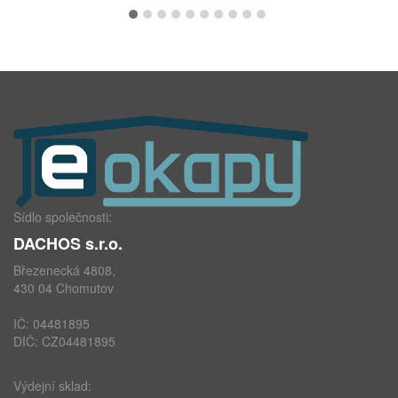
Sídlo společnosti:
DACHOS s.r.o.
Březenecká 4808,
430 04 Chomutov
IČ: 04481895
DIČ: CZ04481895
Výdejní sklad: