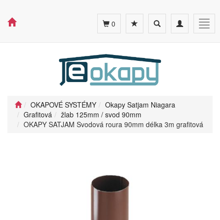
Toggle
Toggle
Togg
0
search
navigation
navig
OKAPOVÉ SYSTÉMY
Okapy Satjam Niagara
Grafitová
žlab 125mm / svod 90mm
OKAPY SATJAM Svodová roura 90mm délka 3m grafitová