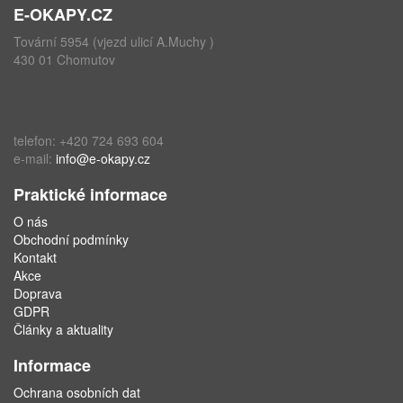
E-OKAPY.CZ
Tovární 5954 (vjezd ulicí A.Muchy )
430 01 Chomutov
telefon: +420 724 693 604
e-mail:
info@e-okapy.cz
Praktické informace
O nás
Obchodní podmínky
Kontakt
Akce
Doprava
GDPR
Články a aktuality
Informace
Ochrana osobních dat