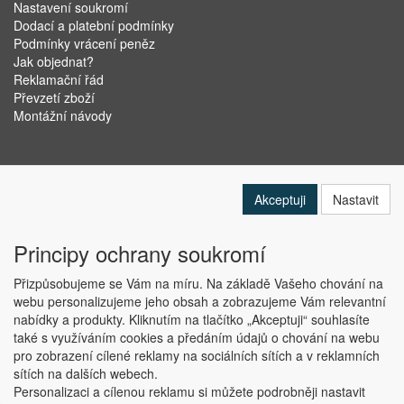
Nastavení soukromí
Dodací a platební podmínky
Podmínky vrácení peněz
Jak objednat?
Reklamační řád
Převzetí zboží
Montážní návody
Akceptuji
Nastavit
Principy ochrany soukromí
Přizpůsobujeme se Vám na míru. Na základě Vašeho chování na
webu personalizujeme jeho obsah a zobrazujeme Vám relevantní
nabídky a produkty. Kliknutím na tlačítko „Akceptuji“ souhlasíte
Copyright © ABRA Software a.s. 2019
také s využíváním cookies a předáním údajů o chování na webu
pro zobrazení cílené reklamy na sociálních sítích a v reklamních
sítích na dalších webech.
Personalizaci a cílenou reklamu si můžete podrobněji nastavit