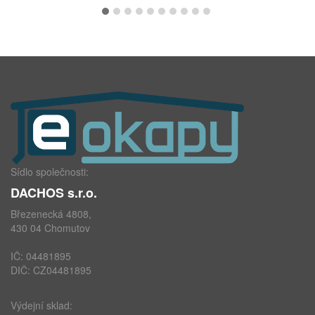
Sídlo společnosti:
DACHOS s.r.o.
Březenecká 4808,
430 04 Chomutov
IČ: 04481895
DIČ: CZ04481895
Výdejní sklad: