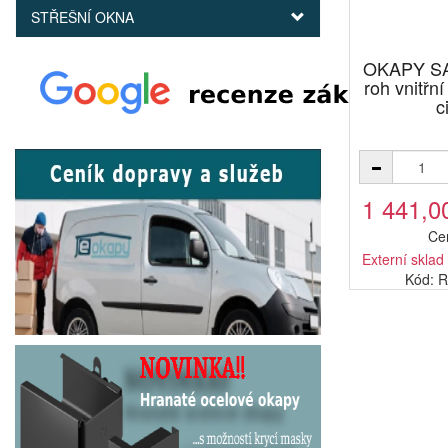
STŘEŠNÍ OKNA
OKAPY SA
roh vnitřn
c
1 441,0
Ce
Externí sklad
Kód: 