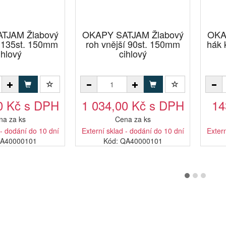
TJAM Žlabový
OKAPY SATJAM Žlabový
OKA
í 135st. 150mm
roh vnější 90st. 150mm
hák 
ihlový
cihlový
0 Kč s DPH
1 034,00 Kč s DPH
14
na za ks
Cena za ks
 - dodání do 10 dní
Externí sklad - dodání do 10 dní
Extern
RA40000101
Kód: QA40000101