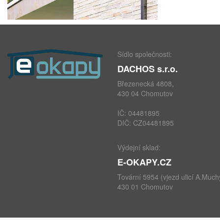
Sídlo společnosti:
DACHOS s.r.o.
Březenecká 4808,
430 04 Chomutov
IČ: 04481895
DIČ: CZ04481895
Výdejní sklad:
E-OKAPY.CZ
Tovární 5954 (vjezd ulicí A.Much
430 01 Chomutov