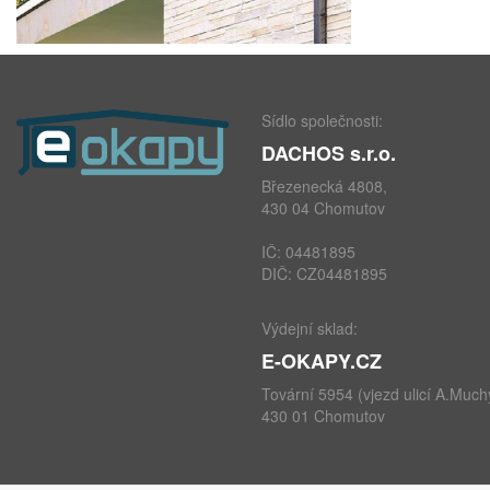
Sídlo společnosti:
DACHOS s.r.o.
Březenecká 4808,
430 04 Chomutov
IČ: 04481895
DIČ: CZ04481895
Výdejní sklad:
E-OKAPY.CZ
Tovární 5954 (vjezd ulicí A.Much
430 01 Chomutov