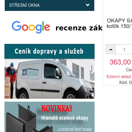
STŘEŠNÍ OKNA
OKAPY SA
kotlík 150
363,00
Ce
Externí sklad
Kód: 