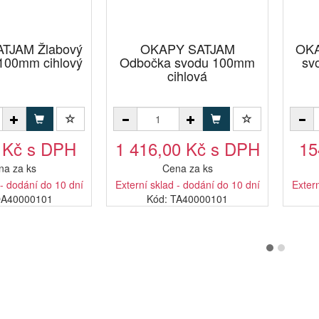
TJAM Žlabový
OKAPY SATJAM
OKA
/100mm cihlový
Odbočka svodu 100mm
sv
cihlová
 Kč s DPH
1 416,00 Kč s DPH
15
na za ks
Cena za ks
 - dodání do 10 dní
Externí sklad - dodání do 10 dní
Extern
OA40000101
Kód: TA40000101