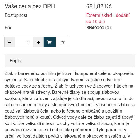
Vaše cena bez DPH
681,82 Kč
Dostupnost
Externí sklad - dodání
do 10 dní
Kód
BB40000101
Popis
Žlab z barevného pozinku je hlavní komponent celého okapového
systému. Svojí hloubkou a oblým tvarem zajišťuje odvedení
dešťové vody ze střechy. Žlab je uchycen ve žlabových hácích na
okapové hraně střechy. Barevné žlaby se spojují žlabovou
spojkou, která zároveň zajišťuje jejich dilataci, nebo zasunutím do
sebe a spojením nýty a klempířským tmelem. K ukončení žlabu se
používají žlabová čela, nebo je řešeno průběžně s použitím
žlabových rohů a koutů. Odvod vody dále ze žlabu zajistí žlabový
kotlík. Dle velikosti střešní plochy volíme velikost žlabu, která je
udávána rozvinutou šíři nebo také průměrem. Tyto parametry
určují velikost dalších prvků v lakovaném okapovém systému. V