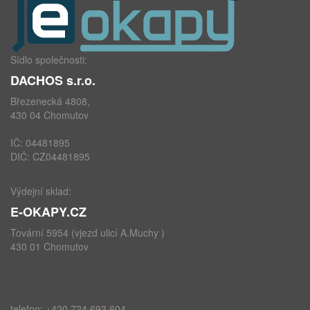
Sídlo společnosti:
DACHOS s.r.o.
Březenecká 4808,
430 04 Chomutov
IČ: 04481895
DIČ: CZ04481895
Výdejní sklad:
E-OKAPY.CZ
Tovární 5954 (vjezd ulicí A.Muchy )
430 01 Chomutov
telefon: +420 724 693 604