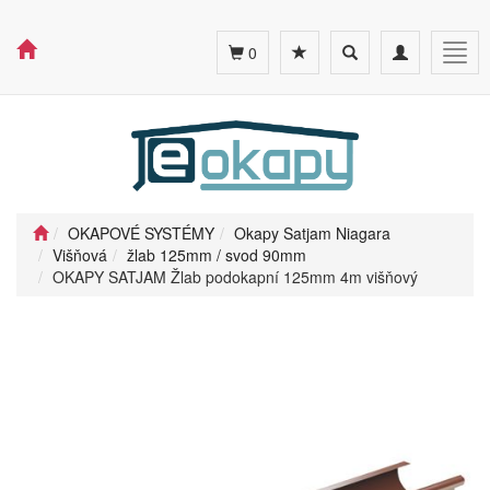
Toggle
Toggle
Togg
0
search
navigation
navig
OKAPOVÉ SYSTÉMY
Okapy Satjam Niagara
Višňová
žlab 125mm / svod 90mm
OKAPY SATJAM Žlab podokapní 125mm 4m višňový