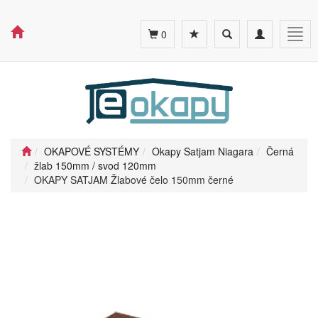
Toggle
Toggle
Togg
0
search
navigation
navig
OKAPOVÉ SYSTÉMY
Okapy Satjam Niagara
Černá
žlab 150mm / svod 120mm
OKAPY SATJAM Žlabové čelo 150mm černé