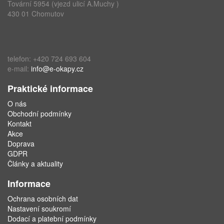
Tovární 5954 (vjezd ulicí A.Muchy )
430 01 Chomutov
telefon: +420 724 693 604
e-mail:
info@e-okapy.cz
Praktické informace
O nás
Obchodní podmínky
Kontakt
Akce
Doprava
GDPR
Články a aktuality
Informace
Ochrana osobních dat
Nastavení soukromí
Dodací a platební podmínky