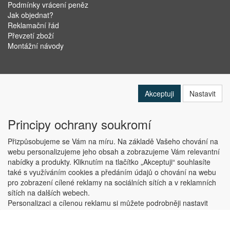
Podmínky vrácení peněz
Jak objednat?
Reklamační řád
Převzetí zboží
Montážní návody
Akceptuji
Nastavit
Principy ochrany soukromí
Přizpůsobujeme se Vám na míru. Na základě Vašeho chování na
webu personalizujeme jeho obsah a zobrazujeme Vám relevantní
nabídky a produkty. Kliknutím na tlačítko „Akceptuji“ souhlasíte
Copyright © ABRA Software a.s. 2019
také s využíváním cookies a předáním údajů o chování na webu
pro zobrazení cílené reklamy na sociálních sítích a v reklamních
sítích na dalších webech.
Personalizaci a cílenou reklamu si můžete podrobněji nastavit
nebo kdykoli vypnout po kliknutí na tlačítko „Nastavit“.