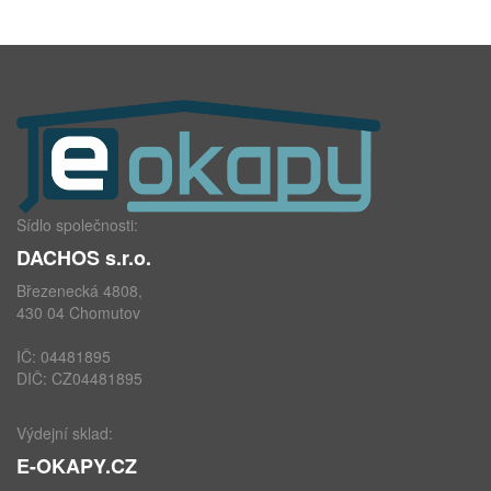
Sídlo společnosti:
DACHOS s.r.o.
Březenecká 4808,
430 04 Chomutov
IČ: 04481895
DIČ: CZ04481895
Výdejní sklad:
E-OKAPY.CZ