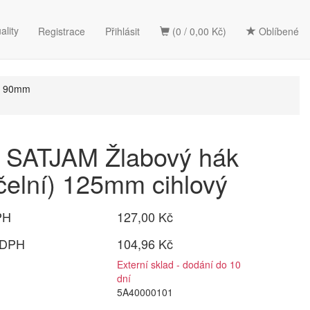
ality
Registrace
Přihlásit
(0 / 0,00 Kč)
Oblíbené
d 90mm
SATJAM Žlabový hák
čelní) 125mm cihlový
PH
127,00 Kč
 DPH
104,96 Kč
Externí sklad - dodání do 10
dní
5A40000101