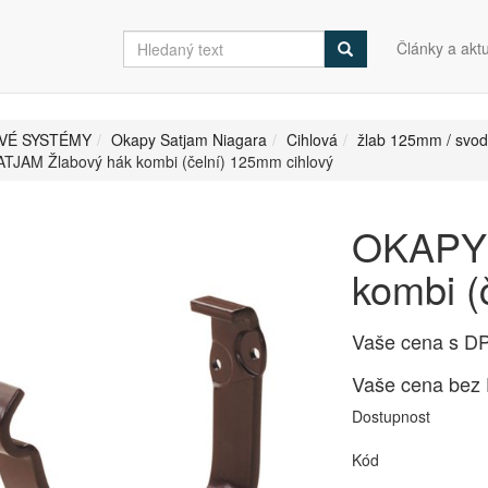
Články a aktu
VÉ SYSTÉMY
Okapy Satjam Niagara
Cihlová
žlab 125mm / svo
TJAM Žlabový hák kombi (čelní) 125mm cihlový
OKAPY 
kombi (
Vaše cena s D
Vaše cena bez
Dostupnost
Kód