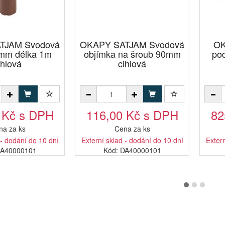
TJAM Svodová
OKAPY SATJAM Svodová
OK
0mm délka 1m
objímka na šroub 90mm
po
ihlová
cihlová
 Kč s DPH
116,00 Kč s DPH
82
na za ks
Cena za ks
 - dodání do 10 dní
Externí sklad - dodání do 10 dní
Extern
EA40000101
Kód: DA40000101