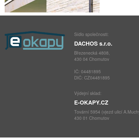
Sídlo společnosti:
DACHOS s.r.o.
Březenecká 4808,
430 04 Chomutov
IČ: 04481895
DIČ: CZ04481895
Výdejní sklad:
E-OKAPY.CZ
Tovární 5954 (vjezd ulicí A.Much
430 01 Chomutov