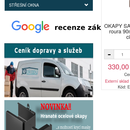
STŘEŠNÍ OKNA
OKAPY SA
roura 9
c
330,00
Ce
Externí sklad
Kód: 