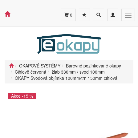
Toggle
Toggle
Togg
0
search
navigation
navig
OKAPOVÉ SYSTÉMY
Barevné pozinkované okapy
Cihlově červená
žlab 330mm / svod 100mm
OKAPY Svodová objímka 100mm/trn 150mm cihlová
Akce -15 %