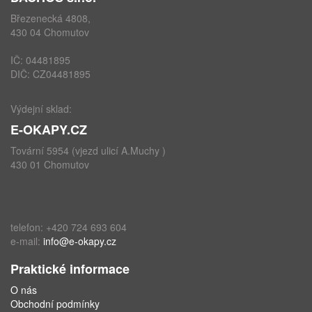
Březenecká 4808,
430 04 Chomutov
IČ: 04481895
DIČ: CZ04481895
Výdejní sklad:
E-OKAPY.CZ
Tovární 5954 (vjezd ulicí A.Muchy )
430 01 Chomutov
telefon: +420 724 693 604
e-mail:
info@e-okapy.cz
Praktické informace
O nás
Obchodní podmínky