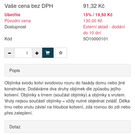
Vaše cena bez DPH
91,32 Kč
Ušetříte
15% / 19,50 Kč
Původní cena
130,00 Kč
Dostupnost
Externí sklad - dodání
do 10 dní
Kód
5O10000101
Popis
Objímka svodu kotví svodovou rouru do fasády domu nebo jiné
konstrukce. Dodáváme dva druhy objímek dle způsobu jejího
kotvení. Objímky s trnem (součást objímky) a objímky s vrutem.
Vruty nejsou součástí objímky = vždy nutné objednat zvlášť. Délka
trnu nebo vrutu závisí na hloubce kotvení, zda rovnou do zdi nebo
přes zateplení.
Dotaz