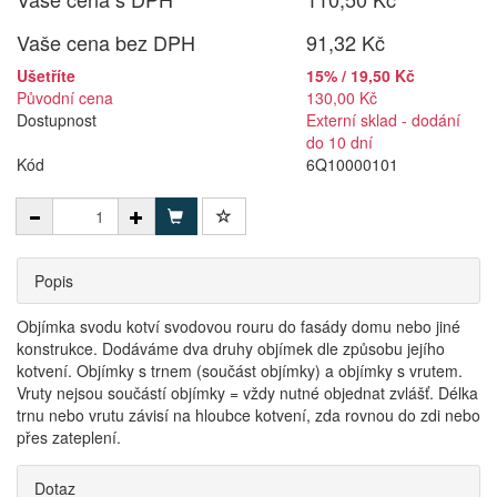
Vaše cena bez DPH
91,32 Kč
Ušetříte
15% / 19,50 Kč
Původní cena
130,00 Kč
Dostupnost
Externí sklad - dodání
do 10 dní
Kód
6Q10000101
Popis
Objímka svodu kotví svodovou rouru do fasády domu nebo jiné
konstrukce. Dodáváme dva druhy objímek dle způsobu jejího
kotvení. Objímky s trnem (součást objímky) a objímky s vrutem.
Vruty nejsou součástí objímky = vždy nutné objednat zvlášť. Délka
trnu nebo vrutu závisí na hloubce kotvení, zda rovnou do zdi nebo
přes zateplení.
Dotaz