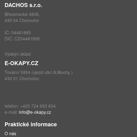
DACHOS s.r.o.
Březenecká 4808,
430 04 Chomutov
IČ: 04481895
DIČ: CZ04481895
Výdejní sklad:
E-OKAPY.CZ
Tovární 5954 (vjezd ulicí A.Muchy )
430 01 Chomutov
telefon: +420 724 693 604
e-mail:
info@e-okapy.cz
Praktické informace
O nás