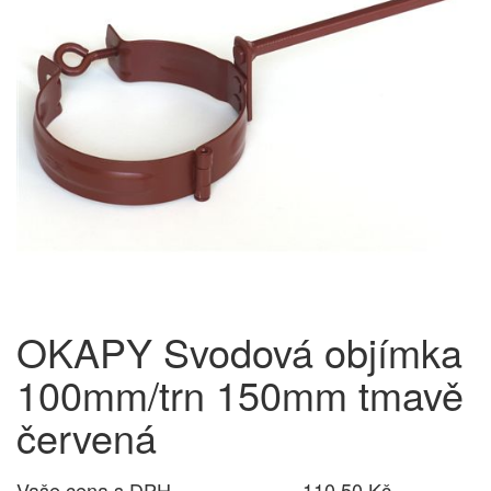
OKAPY Svodová objímka
100mm/trn 150mm tmavě
červená
Vaše cena s DPH
110,50 Kč