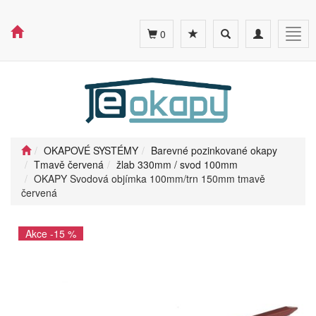
Toggle
Toggle
Togg
0
search
navigation
navig
OKAPOVÉ SYSTÉMY
Barevné pozinkované okapy
Tmavě červená
žlab 330mm / svod 100mm
OKAPY Svodová objímka 100mm/trn 150mm tmavě
červená
Akce -15 %