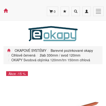
Toggle
Toggle
Togg
0
search
navigation
navig
OKAPOVÉ SYSTÉMY
Barevné pozinkované okapy
Cihlově červená
žlab 330mm / svod 120mm
OKAPY Svodová objímka 120mm/trn 150mm cihlová
Akce -15 %