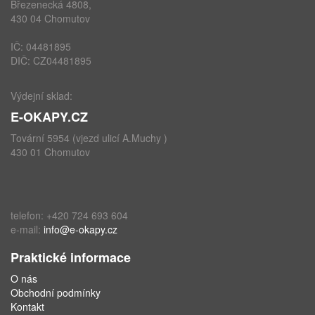
Březenecká 4808,
430 04 Chomutov
IČ: 04481895
DIČ: CZ04481895
Výdejní sklad:
E-OKAPY.CZ
Tovární 5954 (vjezd ulicí A.Muchy )
430 01 Chomutov
telefon: +420 724 693 604
e-mail:
info@e-okapy.cz
Praktické informace
O nás
Obchodní podmínky
Kontakt