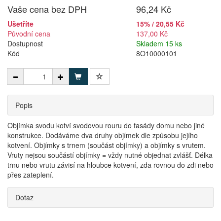
Vaše cena bez DPH
96,24 Kč
Ušetříte
15% / 20,55 Kč
Původní cena
137,00 Kč
Dostupnost
Skladem 15 ks
Kód
8O10000101
Popis
Objímka svodu kotví svodovou rouru do fasády domu nebo jiné
konstrukce. Dodáváme dva druhy objímek dle způsobu jejího
kotvení. Objímky s trnem (součást objímky) a objímky s vrutem.
Vruty nejsou součástí objímky = vždy nutné objednat zvlášť. Délka
trnu nebo vrutu závisí na hloubce kotvení, zda rovnou do zdi nebo
přes zateplení.
Dotaz