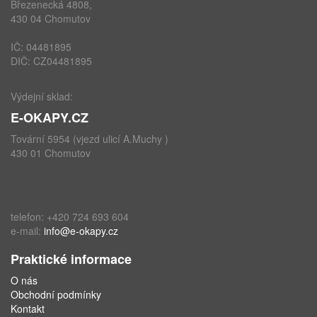
Březenecká 4808,
430 04 Chomutov
IČ: 04481895
DIČ: CZ04481895
Výdejní sklad:
E-OKAPY.CZ
Tovární 5954 (vjezd ulicí A.Muchy )
430 01 Chomutov
telefon: +420 724 693 604
e-mail:
info@e-okapy.cz
Praktické informace
O nás
Obchodní podmínky
Kontakt