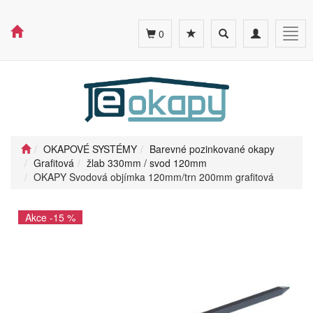
Toggle
Toggle
Togg
0
search
navigation
navig
OKAPOVÉ SYSTÉMY
Barevné pozinkované okapy
Grafitová
žlab 330mm / svod 120mm
OKAPY Svodová objímka 120mm/trn 200mm grafitová
Akce -15 %