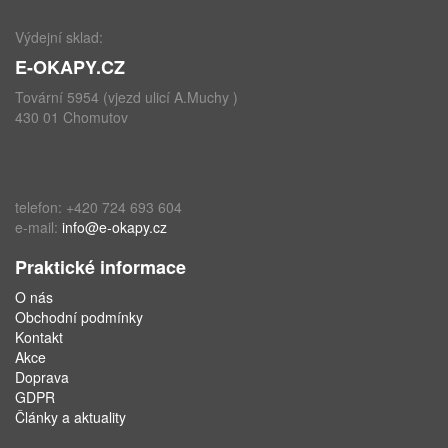
Výdejní sklad:
E-OKAPY.CZ
Tovární 5954 (vjezd ulicí A.Muchy )
430 01 Chomutov
telefon: +420 724 693 604
e-mail:
info@e-okapy.cz
Praktické informace
O nás
Obchodní podmínky
Kontakt
Akce
Doprava
GDPR
Články a aktuality