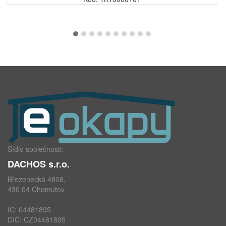
Sídlo společnosti:
DACHOS s.r.o.
Březenecká 4808,
430 04 Chomutov
IČ: 04481895
DIČ: CZ04481895