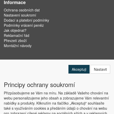
Informace
Ochrana osobních dat
Nastavení soukromí
Dodací a platební podmínky
Podmínky vrácení peněz
Jak objednat?
Reklamační řád
Převzetí zboží
Montážní návody
Akceptuji
Nastavit
Principy ochrany soukromí
Přizpůsobujeme se Vám na míru. Na základě Vašeho chování na
webu personalizujeme jeho obsah a zobrazujeme Vám relevantní
nabídky a produkty. Kliknutím na tlačítko „Akceptuji“ souhlasíte
Copyright © ABRA Software a.s. 2019
také s využíváním cookies a předáním údajů o chování na webu
pro zobrazení cílené reklamy na sociálních sítích a v reklamních