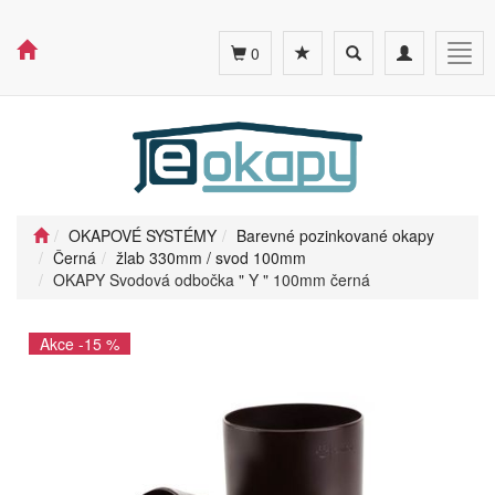
Toggle
Toggle
Togg
0
search
navigation
navig
OKAPOVÉ SYSTÉMY
Barevné pozinkované okapy
Černá
žlab 330mm / svod 100mm
OKAPY Svodová odbočka " Y " 100mm černá
Akce -15 %