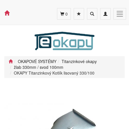
Toggle
Toggle
Togg
0
search
navigation
navig
OKAPOVÉ SYSTÉMY
Titanzinkové okapy
žlab 330mm / svod 100mm
OKAPY Titanzinkový Kotlík lisovaný 330/100