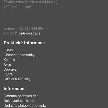
Tovární 5954 (vjezd ulicí A.Muchy )
430 01 Chomutov
telefon: +420 724 693 604
e-mail:
info@e-okapy.cz
Praktické informace
O nás
Obchodní podmínky
Kontakt
Akce
Doprava
GDPR
Články a aktuality
Informace
Ochrana osobních dat
Nastavení soukromí
Dodací a platební podmínky