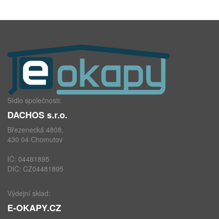
Sídlo společnosti:
DACHOS s.r.o.
Březenecká 4808,
430 04 Chomutov
IČ: 04481895
DIČ: CZ04481895
Výdejní sklad:
E-OKAPY.CZ