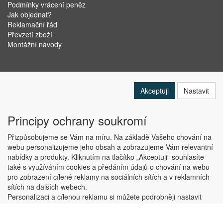
Podmínky vrácení peněz
Jak objednat?
Reklamační řád
Převzetí zboží
Montážní návody
Akceptuji
Nastavit
Principy ochrany soukromí
Přizpůsobujeme se Vám na míru. Na základě Vašeho chování na
webu personalizujeme jeho obsah a zobrazujeme Vám relevantní
nabídky a produkty. Kliknutím na tlačítko „Akceptuji“ souhlasíte
Copyright © ABRA Software a.s. 2019
také s využíváním cookies a předáním údajů o chování na webu
pro zobrazení cílené reklamy na sociálních sítích a v reklamních
sítích na dalších webech.
Personalizaci a cílenou reklamu si můžete podrobněji nastavit
nebo kdykoli vypnout po kliknutí na tlačítko „Nastavit“.