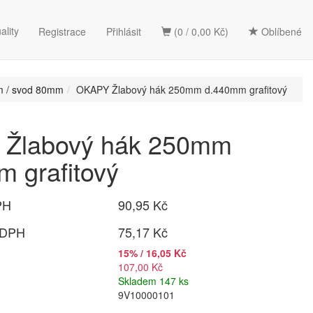
ality
Registrace
Přihlásit
(0 / 0,00 Kč)
Oblíbené
m / svod 80mm
OKAPY Žlabový hák 250mm d.440mm grafitový
Žlabový hák 250mm
 grafitový
PH
90,95 Kč
 DPH
75,17 Kč
15% / 16,05 Kč
107,00 Kč
Skladem 147 ks
9V10000101