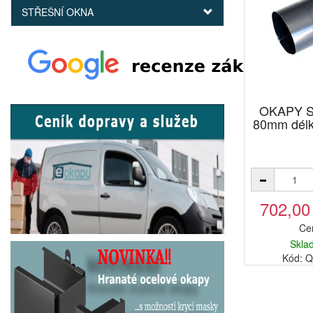
STŘEŠNÍ OKNA
OKAPY S
80mm délk
702,00
Ce
Skla
Kód: 