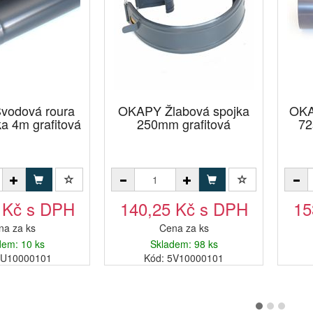
vodová roura
OKAPY Žlabová spojka
OKA
a 4m grafitová
250mm grafitová
72
 Kč s DPH
140,25 Kč s DPH
15
na za ks
Cena za ks
dem: 10 ks
Skladem: 98 ks
QU10000101
Kód: 5V10000101