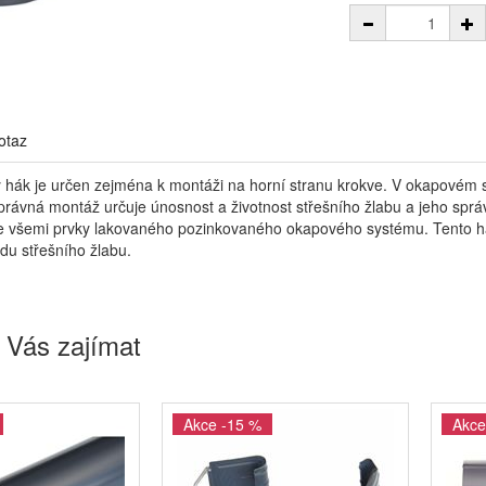
otaz
 hák je určen zejména k montáži na horní stranu krokve. V okapovém s
 správná montáž určuje únosnost a životnost střešního žlabu a jeho sp
e všemi prvky lakovaného pozinkovaného okapového systému. Tento hák
du střešního žlabu.
 Vás zajímat
Akce -15 %
Akce