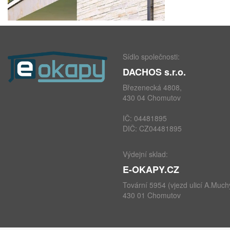
Sídlo společnosti:
DACHOS s.r.o.
Březenecká 4808,
430 04 Chomutov
IČ: 04481895
DIČ: CZ04481895
Výdejní sklad:
E-OKAPY.CZ
Tovární 5954 (vjezd ulicí A.Much
430 01 Chomutov