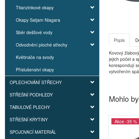
Titanzinkové okapy
Okapy Satjam Niagara
Sběr dešťové vody
Popis
D
Odvodnění ploché střechy
Kovový žlabový
Květináče na svody
jejich počet a
korespondují s
Příslušenství okapy
vytvořením spá
OPLECHOVÁNÍ STŘECHY
STŘEŠNÍ PODHLEDY
Mohlo by
TABULOVÉ PLECHY
STŘEŠNÍ KRYTINY
Akce -35 %
SPOJOVACÍ MATERIÁL