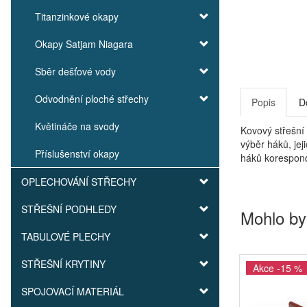
Titanzinkové okapy
Okapy Satjam Niagara
Sběr dešťové vody
Odvodnění ploché střechy
Popis
D
Květináče na svody
Kovový střešní
výběr háků, je
Příslušenství okapy
háků korespond
OPLECHOVÁNÍ STŘECHY
STŘEŠNÍ PODHLEDY
Mohlo by
TABULOVÉ PLECHY
STŘEŠNÍ KRYTINY
Akce -15 %
SPOJOVACÍ MATERIÁL