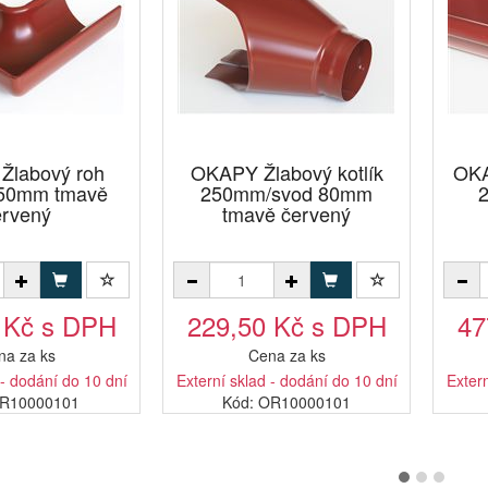
Žlabový roh
OKAPY Žlabový kotlík
OKA
 250mm tmavě
250mm/svod 80mm
ervený
tmavě červený
 Kč s DPH
229,50 Kč s DPH
47
na za ks
Cena za ks
 - dodání do 10 dní
Externí sklad - dodání do 10 dní
Extern
VR10000101
Kód: OR10000101