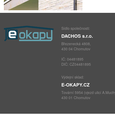
Sídlo společnosti:
DACHOS s.r.o.
Březenecká 4808,
430 04 Chomutov
IČ: 04481895
DIČ: CZ04481895
Výdejní sklad:
E-OKAPY.CZ
Tovární 5954 (vjezd ulicí A.Much
430 01 Chomutov