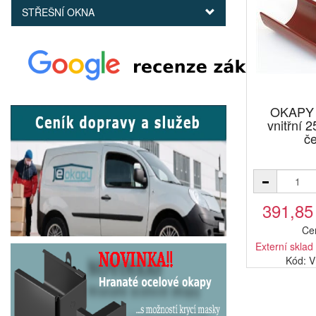
STŘEŠNÍ OKNA
OKAPY 
vnitřní
č
391,85
Ce
Externí sklad
Kód: 