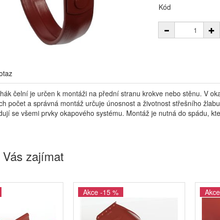
Kód
otaz
 hák čelní je určen k montáži na přední stranu krokve nebo stěnu. V o
jich počet a správná montáž určuje únosnost a životnost střešního žla
ují se všemi prvky okapového systému. Montáž je nutná do spádu, kter
 Vás zajímat
Akce -15 %
Akce