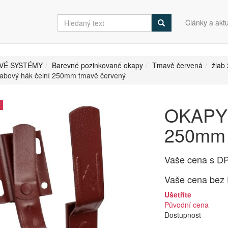
Články a aktu
VÉ SYSTÉMY
Barevné pozinkované okapy
Tmavě červená
žlab
abový hák čelní 250mm tmavě červený
OKAPY 
250mm 
Vaše cena s D
Vaše cena bez
Ušetříte
Původní cena
Dostupnost