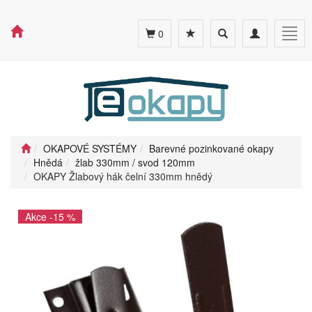
Toggle
Toggle
Togg
0
search
navigation
navig
OKAPOVÉ SYSTÉMY
Barevné pozinkované okapy
Hnědá
žlab 330mm / svod 120mm
OKAPY Žlabový hák čelní 330mm hnědý
Akce -15 %