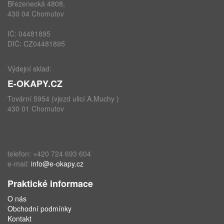
Březenecká 4808,
430 04 Chomutov
IČ: 04481895
DIČ: CZ04481895
Výdejní sklad:
E-OKAPY.CZ
Tovární 5954 (vjezd ulicí A.Muchy )
430 01 Chomutov
telefon: +420 724 693 604
e-mail:
info@e-okapy.cz
Praktické informace
O nás
Obchodní podmínky
Kontakt