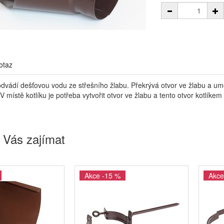
otaz
 odvádí dešťovou vodu ze střešního žlabu. Překrývá otvor ve žlabu a 
V místě kotlíku je potřeba vytvořit otvor ve žlabu a tento otvor kotlíkem
 Vás zajímat
Akce -15 %
Akce