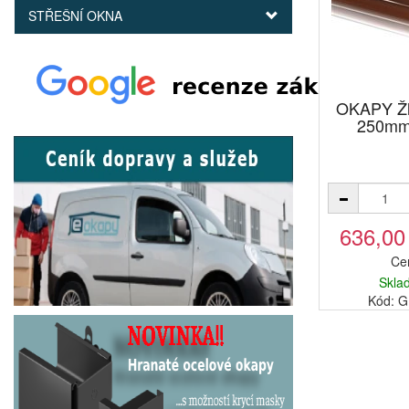
STŘEŠNÍ OKNA
OKAPY Žl
250mm
636,00
Ce
Skla
Kód: 