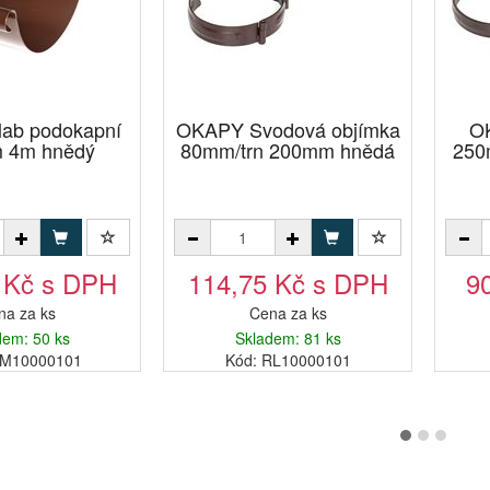
ab podokapní
OKAPY Svodová objímka
O
 4m hnědý
80mm/trn 200mm hnědá
250
 Kč s DPH
114,75 Kč s DPH
9
na za ks
Cena za ks
dem: 50 ks
Skladem: 81 ks
GM10000101
Kód: RL10000101