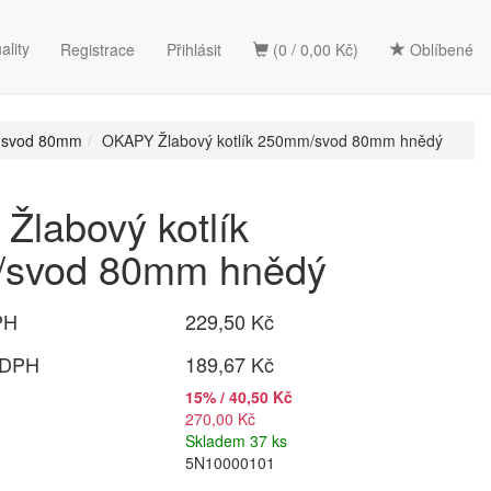
ality
Registrace
Přihlásit
(0 / 0,00 Kč)
Oblíbené
/ svod 80mm
OKAPY Žlabový kotlík 250mm/svod 80mm hnědý
labový kotlík
svod 80mm hnědý
PH
229,50 Kč
 DPH
189,67 Kč
15% / 40,50 Kč
270,00 Kč
Skladem 37 ks
5N10000101