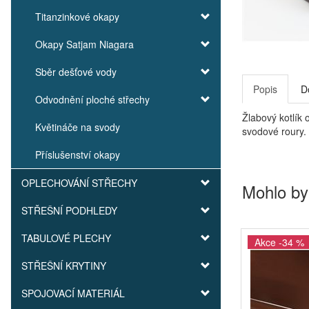
Titanzinkové okapy
Okapy Satjam Niagara
Sběr dešťové vody
Popis
D
Odvodnění ploché střechy
Žlabový kotlík
Květináče na svody
svodové roury. 
Příslušenství okapy
OPLECHOVÁNÍ STŘECHY
Mohlo by
STŘEŠNÍ PODHLEDY
TABULOVÉ PLECHY
Akce -34 %
STŘEŠNÍ KRYTINY
SPOJOVACÍ MATERIÁL