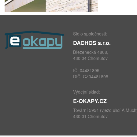
Sídlo společnosti:
DACHOS s.r.o.
Březenecká 4808,
430 04 Chomutov
IČ: 04481895
DIČ: CZ04481895
Výdejní sklad:
E-OKAPY.CZ
Tovární 5954 (vjezd ulicí A.Much
430 01 Chomutov