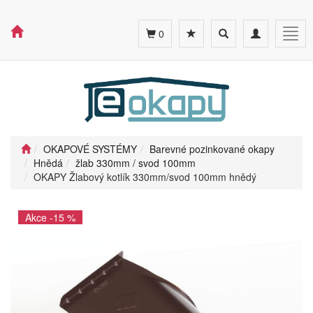
Toggle
Toggle
Togg
0
search
navigation
navig
OKAPOVÉ SYSTÉMY
Barevné pozinkované okapy
Hnědá
žlab 330mm / svod 100mm
OKAPY Žlabový kotlík 330mm/svod 100mm hnědý
Akce -15 %