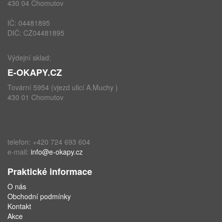
430 04 Chomutov
IČ: 04481895
DIČ: CZ04481895
Výdejní sklad:
E-OKAPY.CZ
Tovární 5954 (vjezd ulicí A.Muchy )
430 01 Chomutov
telefon: +420 724 693 604
e-mail:
info@e-okapy.cz
Praktické informace
O nás
Obchodní podmínky
Kontakt
Akce