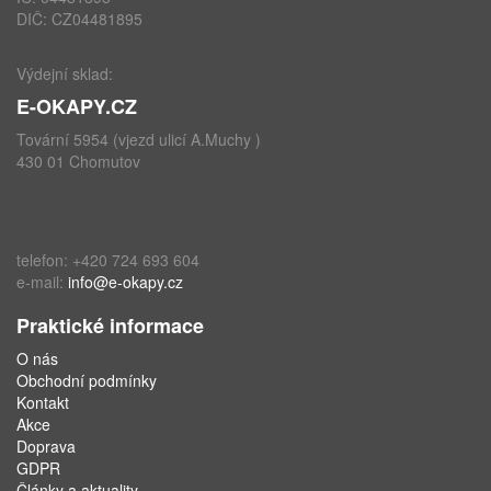
DIČ: CZ04481895
Výdejní sklad:
E-OKAPY.CZ
Tovární 5954 (vjezd ulicí A.Muchy )
430 01 Chomutov
telefon: +420 724 693 604
e-mail:
info@e-okapy.cz
Praktické informace
O nás
Obchodní podmínky
Kontakt
Akce
Doprava
GDPR
Články a aktuality