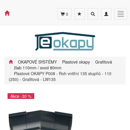
Toggle
Toggle
Togg
0
search
navigation
navig
OKAPOVÉ SYSTÉMY
Plastové okapy
Grafitová
žlab 110mm / svod 80mm
Plastové OKAPY P008 - Roh vnitřní 135 stupňů - 110
(250) - Grafitová - LW135
Akce -30 %