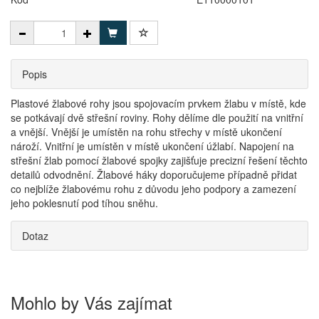
Popis
Plastové žlabové rohy jsou spojovacím prvkem žlabu v místě, kde
se potkávají dvě střešní roviny. Rohy dělíme dle použití na vnitřní
a vnější. Vnější je umístěn na rohu střechy v místě ukončení
nároží. Vnitřní je umístěn v místě ukončení úžlabí. Napojení na
střešní žlab pomocí žlabové spojky zajišťuje precizní řešení těchto
detailů odvodnění. Žlabové háky doporučujeme případně přidat
co nejblíže žlabovému rohu z důvodu jeho podpory a zamezení
jeho poklesnutí pod tíhou sněhu.
Dotaz
Mohlo by Vás zajímat