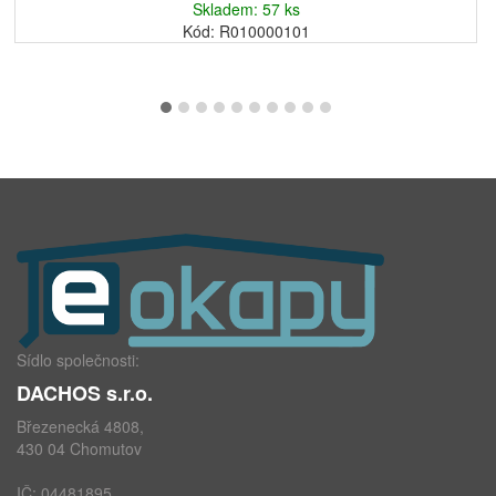
Skladem: 57 ks
Kód: R010000101
Sídlo společnosti:
DACHOS s.r.o.
Březenecká 4808,
430 04 Chomutov
IČ: 04481895