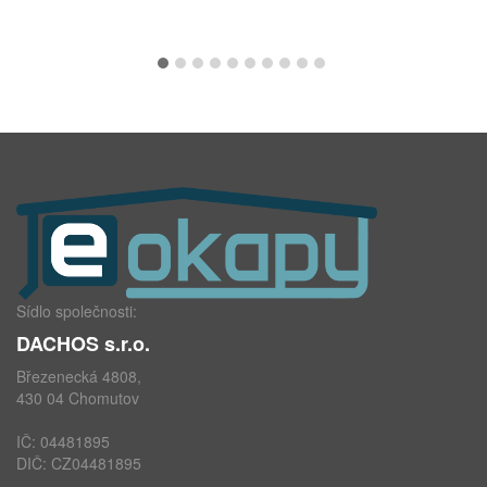
Sídlo společnosti:
DACHOS s.r.o.
Březenecká 4808,
430 04 Chomutov
IČ: 04481895
DIČ: CZ04481895