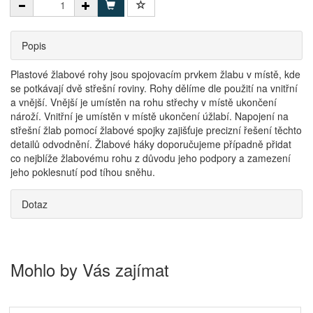
Popis
Plastové žlabové rohy jsou spojovacím prvkem žlabu v místě, kde
se potkávají dvě střešní roviny. Rohy dělíme dle použití na vnitřní
a vnější. Vnější je umístěn na rohu střechy v místě ukončení
nároží. Vnitřní je umístěn v místě ukončení úžlabí. Napojení na
střešní žlab pomocí žlabové spojky zajišťuje precizní řešení těchto
detailů odvodnění. Žlabové háky doporučujeme případně přidat
co nejblíže žlabovému rohu z důvodu jeho podpory a zamezení
jeho poklesnutí pod tíhou sněhu.
Dotaz
Mohlo by Vás zajímat