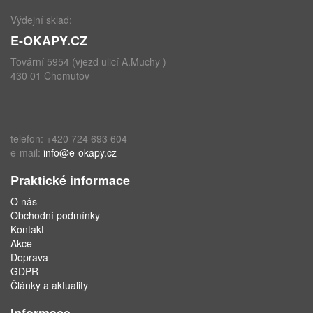
Výdejní sklad:
E-OKAPY.CZ
Tovární 5954 (vjezd ulicí A.Muchy )
430 01 Chomutov
telefon: +420 724 693 604
e-mail:
info@e-okapy.cz
Praktické informace
O nás
Obchodní podmínky
Kontakt
Akce
Doprava
GDPR
Články a aktuality