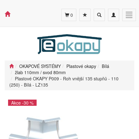
Toggle
Toggle
Togg
0
search
navigation
navig
OKAPOVÉ SYSTÉMY
Plastové okapy
Bílá
žlab 110mm / svod 80mm
Plastové OKAPY P009 - Roh vnější 135 stupňů - 110
(250) - Bílá - LZ135
Akce -30 %