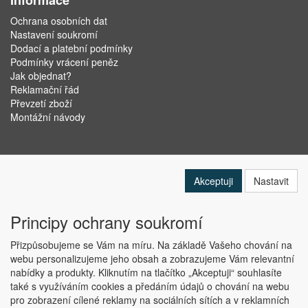
Informace
Ochrana osobních dat
Nastavení soukromí
Dodací a platební podmínky
Podmínky vrácení peněz
Jak objednat?
Reklamační řád
Převzetí zboží
Montážní návody
Akceptuji
Nastavit
Principy ochrany soukromí
Přizpůsobujeme se Vám na míru. Na základě Vašeho chování na
webu personalizujeme jeho obsah a zobrazujeme Vám relevantní
nabídky a produkty. Kliknutím na tlačítko „Akceptuji“ souhlasíte
Copyright © ABRA Software a.s. 2019
také s využíváním cookies a předáním údajů o chování na webu
pro zobrazení cílené reklamy na sociálních sítích a v reklamních