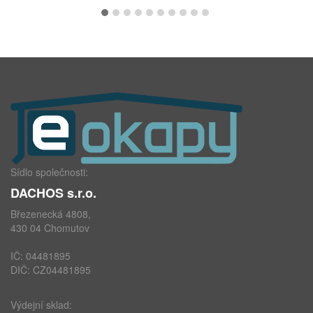
Sídlo společnosti:
DACHOS s.r.o.
Březenecká 4808,
430 04 Chomutov
IČ: 04481895
DIČ: CZ04481895
Výdejní sklad: