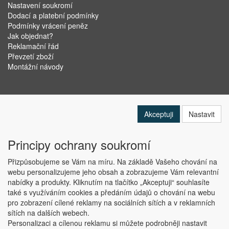
Nastavení soukromí
Dodací a platební podmínky
Podmínky vrácení peněz
Jak objednat?
Reklamační řád
Převzetí zboží
Montážní návody
Akceptuji
Nastavit
Principy ochrany soukromí
Přizpůsobujeme se Vám na míru. Na základě Vašeho chování na
webu personalizujeme jeho obsah a zobrazujeme Vám relevantní
nabídky a produkty. Kliknutím na tlačítko „Akceptuji“ souhlasíte
Copyright © ABRA Software a.s. 2019
také s využíváním cookies a předáním údajů o chování na webu
pro zobrazení cílené reklamy na sociálních sítích a v reklamních
sítích na dalších webech.
Personalizaci a cílenou reklamu si můžete podrobněji nastavit