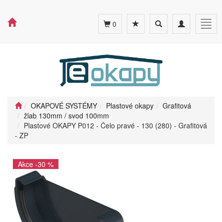
Toggle
Toggle
Togg
0
search
navigation
navig
OKAPOVÉ SYSTÉMY
Plastové okapy
Grafitová
žlab 130mm / svod 100mm
Plastové OKAPY P012 - Čelo pravé - 130 (280) - Grafitová
- ZP
Akce -30 %