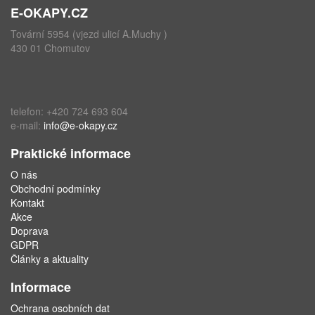
E-OKAPY.CZ
Tovární 5954 (vjezd ulicí A.Muchy )
430 01 Chomutov
telefon: +420 724 693 604
e-mail:
info@e-okapy.cz
Praktické informace
O nás
Obchodní podmínky
Kontakt
Akce
Doprava
GDPR
Články a aktuality
Informace
Ochrana osobních dat