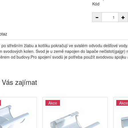
Kód
otaz
po střešním žlabu a kotlíku pokračují ve svislém odvodu dešťové vody
m svodových kolen. Svod je u země napojen do lapače nečistot(gajgr
rem od budovy.Pro spojení svodů je potřeba použít svodovou spojku a 
 Vás zajímat
Akce
Akce