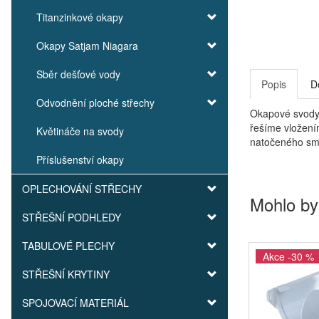
Titanzinkové okapy
Okapy Satjam Niagara
Sběr dešťové vody
Popis
D
Odvodnění ploché střechy
Okapové svody 
řešíme vložení
Květináče na svody
natočeného smě
Příslušenství okapy
OPLECHOVÁNÍ STŘECHY
Mohlo by
STŘEŠNÍ PODHLEDY
TABULOVÉ PLECHY
Akce -30 %
STŘEŠNÍ KRYTINY
SPOJOVACÍ MATERIÁL