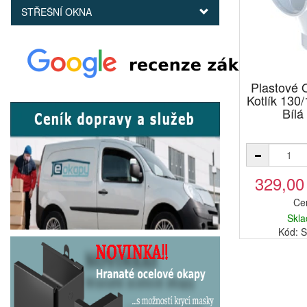
STŘEŠNÍ OKNA
Plastové
Kotlík 130/
Bílá
329,00
Ce
Skla
Kód: 