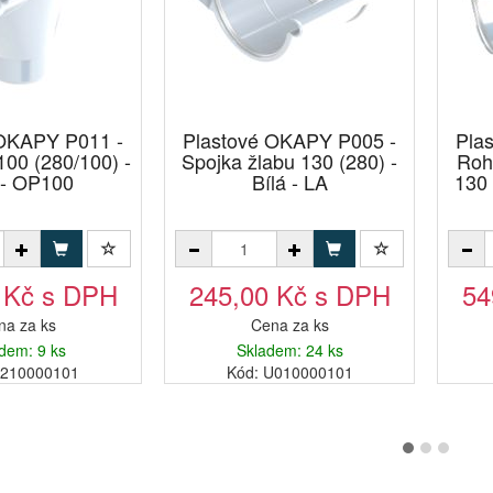
 OKAPY P011 -
Plastové OKAPY P005 -
Pla
100 (280/100) -
Spojka žlabu 130 (280) -
Roh 
 - OP100
Bílá - LA
130 
 Kč s DPH
245,00 Kč s DPH
54
na za ks
Cena za ks
dem: 9 ks
Skladem: 24 ks
S210000101
Kód: U010000101