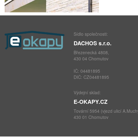
Sídlo společnosti:
DACHOS s.r.o.
Březenecká 4808,
430 04 Chomutov
IČ: 04481895
DIČ: CZ04481895
Výdejní sklad:
E-OKAPY.CZ
Tovární 5954 (vjezd ulicí A.Much
430 01 Chomutov