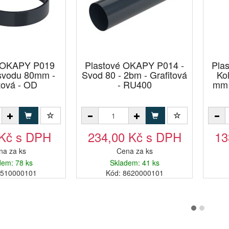
é OKAPY P019
Plastové OKAPY P014 -
Pla
svodu 80mm -
Svod 80 - 2bm - Grafitová
Ko
tová - OD
- RU400
mm 
 Kč s DPH
234,00 Kč s DPH
13
na za ks
Cena za ks
dem: 78 ks
Skladem: 41 ks
2510000101
Kód: 8620000101