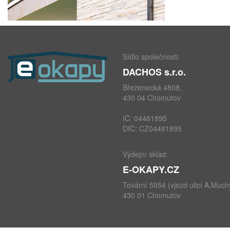
Sídlo společnosti:
DACHOS s.r.o.
Březenecká 4808,
430 04 Chomutov
IČ: 04481895
DIČ: CZ04481895
Výdejní sklad:
E-OKAPY.CZ
Tovární 5954 (vjezd ulicí A.Much
430 01 Chomutov