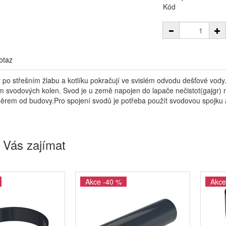
Kód
otaz
po střešním žlabu a kotlíku pokračují ve svislém odvodu dešťové vody
m svodových kolen. Svod je u země napojen do lapače nečistot(gajgr
rem od budovy.Pro spojení svodů je potřeba použít svodovou spojku a 
 Vás zajímat
Akce -40 %
Akce