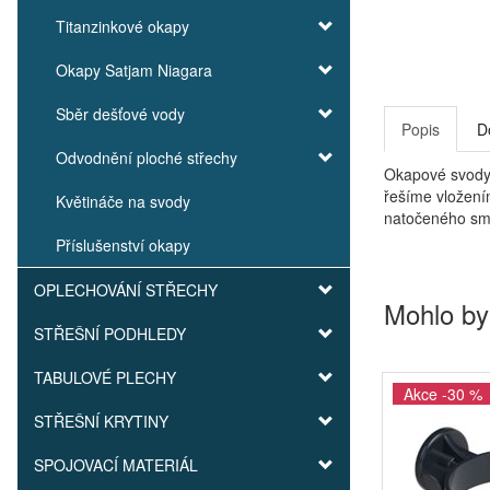
Titanzinkové okapy
Okapy Satjam Niagara
Sběr dešťové vody
Popis
D
Odvodnění ploché střechy
Okapové svody 
řešíme vložení
Květináče na svody
natočeného smě
Příslušenství okapy
OPLECHOVÁNÍ STŘECHY
Mohlo by
STŘEŠNÍ PODHLEDY
TABULOVÉ PLECHY
Akce -30 %
STŘEŠNÍ KRYTINY
SPOJOVACÍ MATERIÁL