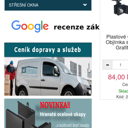
STŘEŠNÍ OKNA
Plastov
Objímka 
Grafi
84,00
Ce
Skla
Kód: 