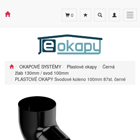
Toggle
Toggle
Togg
0
search
navigation
navig
OKAPOVÉ SYSTÉMY
Plastové okapy
Černá
žlab 130mm / svod 100mm
PLASTOVÉ OKAPY Svodové koleno 100mm 87st. černé