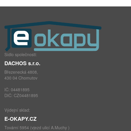
Sídlo společnosti:
DACHOS s.r.o.
Březenecká 4808,
430 04 Chomutov
IČ: 04481895
DIČ: CZ04481895
Výdejní sklad:
E-OKAPY.CZ
Tovární 5954 (vjezd ulicí A.Muchy )