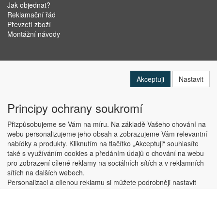
Jak objednat?
Reklamační řád
Převzetí zboží
Montážní návody
Akceptuji
Nastavit
Principy ochrany soukromí
Přizpůsobujeme se Vám na míru. Na základě Vašeho chování na
webu personalizujeme jeho obsah a zobrazujeme Vám relevantní
nabídky a produkty. Kliknutím na tlačítko „Akceptuji“ souhlasíte
Copyright © ABRA Software a.s. 2019
také s využíváním cookies a předáním údajů o chování na webu
pro zobrazení cílené reklamy na sociálních sítích a v reklamních
sítích na dalších webech.
Personalizaci a cílenou reklamu si můžete podrobněji nastavit
nebo kdykoli vypnout po kliknutí na tlačítko „Nastavit“.