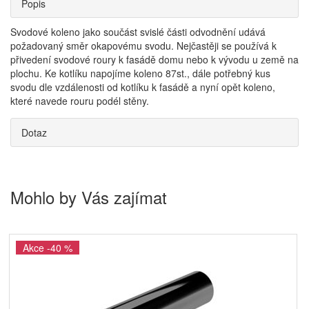
Popis
Svodové koleno jako součást svislé části odvodnění udává
požadovaný směr okapovému svodu. Nejčastěji se používá k
přivedení svodové roury k fasádě domu nebo k vývodu u země na
plochu. Ke kotlíku napojíme koleno 87st., dále potřebný kus
svodu dle vzdálenosti od kotlíku k fasádě a nyní opět koleno,
které navede rouru podél stěny.
Dotaz
Mohlo by Vás zajímat
Akce -40 %