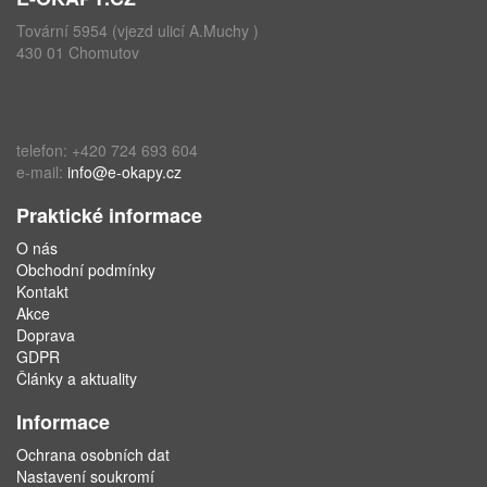
Tovární 5954 (vjezd ulicí A.Muchy )
430 01 Chomutov
telefon: +420 724 693 604
e-mail:
info@e-okapy.cz
Praktické informace
O nás
Obchodní podmínky
Kontakt
Akce
Doprava
GDPR
Články a aktuality
Informace
Ochrana osobních dat
Nastavení soukromí