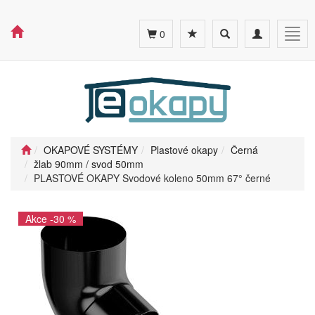
Toggle
Toggle
Togg
0
search
navigation
navig
OKAPOVÉ SYSTÉMY
Plastové okapy
Černá
žlab 90mm / svod 50mm
PLASTOVÉ OKAPY Svodové koleno 50mm 67° černé
Akce -30 %