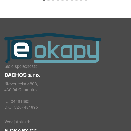
Sídlo společnosti:
DACHOS s.r.o.
Březenecká 4808,
430 04 Chomutov
IČ: 04481895
DIČ: CZ04481895
Výdejní sklad:
E-OKAPY.CZ