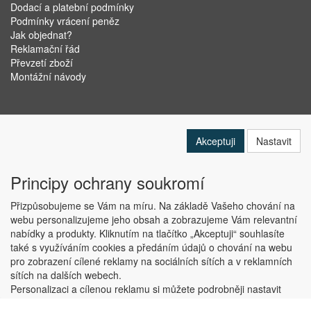
Dodací a platební podmínky
Podmínky vrácení peněz
Jak objednat?
Reklamační řád
Převzetí zboží
Montážní návody
Akceptuji
Nastavit
Principy ochrany soukromí
Přizpůsobujeme se Vám na míru. Na základě Vašeho chování na
webu personalizujeme jeho obsah a zobrazujeme Vám relevantní
nabídky a produkty. Kliknutím na tlačítko „Akceptuji“ souhlasíte
Copyright © ABRA Software a.s. 2019
také s využíváním cookies a předáním údajů o chování na webu
pro zobrazení cílené reklamy na sociálních sítích a v reklamních
sítích na dalších webech.
Personalizaci a cílenou reklamu si můžete podrobněji nastavit
nebo kdykoli vypnout po kliknutí na tlačítko „Nastavit“.