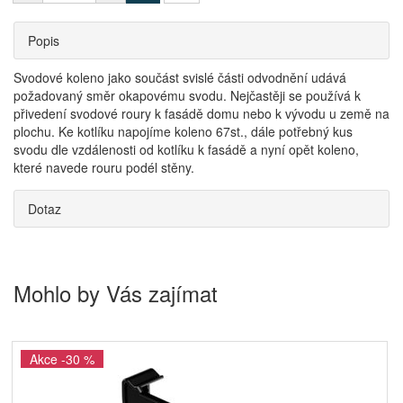
Popis
Svodové koleno jako součást svislé části odvodnění udává
požadovaný směr okapovému svodu. Nejčastěji se používá k
přivedení svodové roury k fasádě domu nebo k vývodu u země na
plochu. Ke kotlíku napojíme koleno 67st., dále potřebný kus
svodu dle vzdálenosti od kotlíku k fasádě a nyní opět koleno,
které navede rouru podél stěny.
Dotaz
Mohlo by Vás zajímat
Akce -30 %