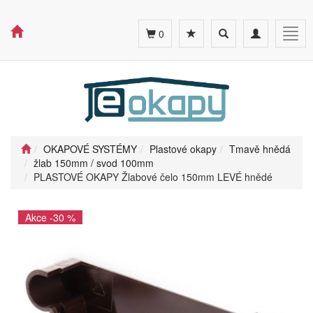
Toggle
Toggle
Togg
0
search
navigation
navig
OKAPOVÉ SYSTÉMY
Plastové okapy
Tmavě hnědá
žlab 150mm / svod 100mm
PLASTOVÉ OKAPY Žlabové čelo 150mm LEVÉ hnědé
Akce -30 %