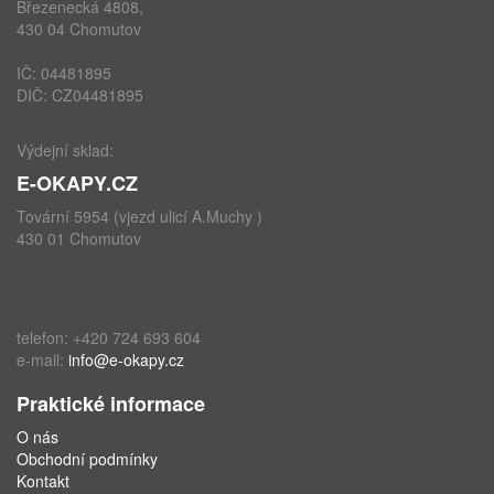
Březenecká 4808,
430 04 Chomutov
IČ: 04481895
DIČ: CZ04481895
Výdejní sklad:
E-OKAPY.CZ
Tovární 5954 (vjezd ulicí A.Muchy )
430 01 Chomutov
telefon: +420 724 693 604
e-mail:
info@e-okapy.cz
Praktické informace
O nás
Obchodní podmínky
Kontakt