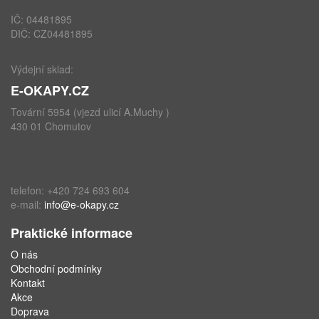
IČ: 04481895
DIČ: CZ04481895
Výdejní sklad:
E-OKAPY.CZ
Tovární 5954 (vjezd ulicí A.Muchy )
430 01 Chomutov
telefon: +420 724 693 604
e-mail:
info@e-okapy.cz
Praktické informace
O nás
Obchodní podmínky
Kontakt
Akce
Doprava