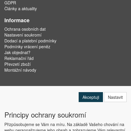
GDPR
Články a aktuality
Informace
Ochrana osobních dat
Nastavení soukromí
Dodací a platební podmínky
Podmínky vrácení peněz
Jak objednat?
Reklamační řád
Převzetí zboží
Montážní návody
Akceptuji
Nastavit
Principy ochrany soukromí
Přizpůsobujeme se Vám na míru. Na základě Vašeho chování na
webu personalizujeme jeho obsah a zobrazujeme Vám relevantní