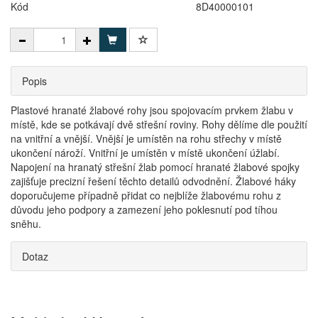
Kód
8D40000101
Popis
Plastové hranaté žlabové rohy jsou spojovacím prvkem žlabu v
místě, kde se potkávají dvě střešní roviny. Rohy dělíme dle použití
na vnitřní a vnější. Vnější je umístěn na rohu střechy v místě
ukončení nároží. Vnitřní je umístěn v místě ukončení úžlabí.
Napojení na hranatý střešní žlab pomocí hranaté žlabové spojky
zajišťuje precizní řešení těchto detailů odvodnění. Žlabové háky
doporučujeme případně přidat co nejblíže žlabovému rohu z
důvodu jeho podpory a zamezení jeho poklesnutí pod tíhou
sněhu.
Dotaz