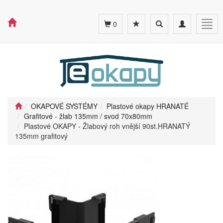
Toggle
Toggle
Togg
0
search
navigation
navig
OKAPOVÉ SYSTÉMY
Plastové okapy HRANATÉ
Grafitové - žlab 135mm / svod 70x80mm
Plastové OKAPY - Žlabový roh vnější 90st.HRANATÝ
135mm grafitový