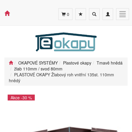
Toggle
Toggle
Togg
0
search
navigation
navig
OKAPOVÉ SYSTÉMY
Plastové okapy
Tmavě hnědá
žlab 110mm / svod 80mm
PLASTOVÉ OKAPY Žlabový roh vnitřní 135st. 110mm
hnědý
Akce -30 %