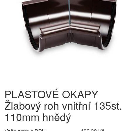
PLASTOVÉ OKAPY
Žlabový roh vnitřní 135st.
110mm hnědý
Vaše cena s DPH
496,30 Kč