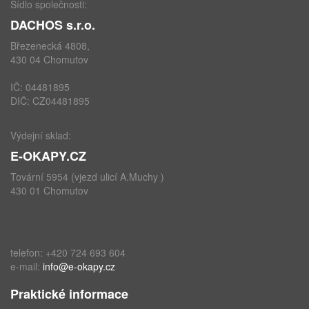
Sídlo společnosti:
DACHOS s.r.o.
Březenecká 4808,
430 04 Chomutov
IČ: 04481895
DIČ: CZ04481895
Výdejní sklad:
E-OKAPY.CZ
Tovární 5954 (vjezd ulicí A.Muchy )
430 01 Chomutov
telefon: +420 724 693 604
e-mail:
info@e-okapy.cz
Praktické informace