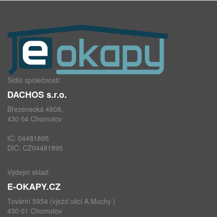
Sídlo společnosti:
DACHOS s.r.o.
Březenecká 4808,
430 04 Chomutov
IČ: 04481895
DIČ: CZ04481895
Výdejní sklad:
E-OKAPY.CZ
Tovární 5954 (vjezd ulicí A.Muchy )
430 01 Chomutov