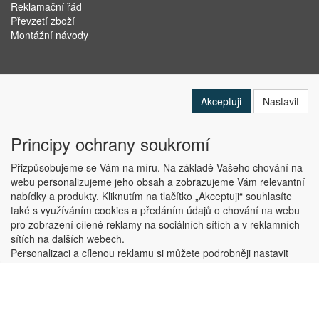
Reklamační řád
Převzetí zboží
Montážní návody
Akceptuji
Nastavit
Principy ochrany soukromí
Přizpůsobujeme se Vám na míru. Na základě Vašeho chování na
webu personalizujeme jeho obsah a zobrazujeme Vám relevantní
nabídky a produkty. Kliknutím na tlačítko „Akceptuji“ souhlasíte
Copyright © ABRA Software a.s. 2019
také s využíváním cookies a předáním údajů o chování na webu
pro zobrazení cílené reklamy na sociálních sítích a v reklamních
sítích na dalších webech.
Personalizaci a cílenou reklamu si můžete podrobněji nastavit
nebo kdykoli vypnout po kliknutí na tlačítko „Nastavit“.