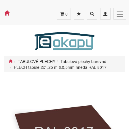
Toggle
Toggle
Togg
0
search
navigation
navig
TABULOVÉ PLECHY
Tabulové plechy barevné
PLECH tabule 2x1,25 m tl.0,5mm hnědá RAL 8017