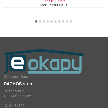
na objednávku
Kód: 0YP0000101
Sídlo společnosti:
DACHOS s.r.o.
Březenecká 4808,
430 04 Chomutov
IČ: 04481895