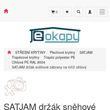
Toggle
Toggle
Togg
0
search
navigation
navig
STŘEŠNÍ KRYTINY
Plechové krytiny
SATJAM
Trapézové krytiny
Trapéz polyester PE
Cihlová PE RAL 8004
SATJAM držák sněhové zábrany na mříž cihlový
SATJAM držák sněhové