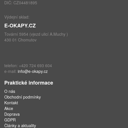
DIČ: CZ04481895
Výdejní sklad:
E-OKAPY.CZ
Tovární 5954 (vjezd ulicí A.Muchy )
430 01 Chomutov
telefon: +420 724 693 604
e-mail:
info@e-okapy.cz
Praktické informace
O nás
Obchodní podmínky
Kontakt
Akce
Doprava
GDPR
Články a aktuality