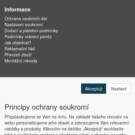
Informace
Ochrana osobních dat
Nastavení soukromí
Dodací a platební podmínky
Podmínky vrácení peněz
Jak objednat?
Reklamační řád
Převzetí zboží
Montážní návody
Akceptuji
Nastavit
Principy ochrany soukromí
Přizpůsobujeme se Vám na míru. Na základě Vašeho chování na
webu personalizujeme jeho obsah a zobrazujeme Vám relevantní
nabídky a produkty. Kliknutím na tlačítko „Akceptuji“ souhlasíte
Copyright © ABRA Software a.s. 2019
také s využíváním cookies a předáním údajů o chování na webu