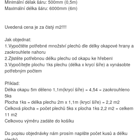
Minimální délak šáru: 500mm (0,5m)
Maximální délka šáru: 6000mm (6m)
Uvedená cena je za čistý m2!!!!
Jak objednat:
1.Vypočtěte potřebné množství plechů dle délky okapové hrany a
zaokrouhlete nahoru
2.Zjistěte potřebnou délku plechu od okapu ke hřebeni
3.Vypočítejte plochu 1ks plechu (délka x krycí šíře) a vynásobte
potřebným počtem
Příklad:
Délka okapu 5m děleno 1,1m(krycí šíře) = 4,54 = zaokrouhleno
5ks
Plocha 1ks = délka plechu 2m x 1,1m (krycí šíře) = 2,2 m2
Celková plocha = počet plechů 5ks x plocha 1ks 2,2 m2 = celkem
11 m2
Celkovou výměru zadáte do košíku
Do popisu objednávky nám prosím napište počet kusů a délku
plechů