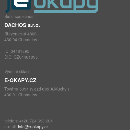
Sídlo společnosti:
DACHOS s.r.o.
Březenecká 4808,
430 04 Chomutov
IČ: 04481895
DIČ: CZ04481895
Výdejní sklad:
E-OKAPY.CZ
Tovární 5954 (vjezd ulicí A.Muchy )
430 01 Chomutov
telefon: +420 724 693 604
e-mail:
info@e-okapy.cz