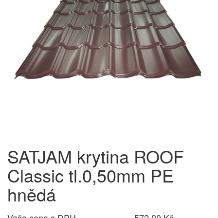
SATJAM krytina ROOF
Classic tl.0,50mm PE
hnědá
Vaše cena s DPH
572,00 Kč