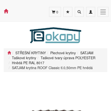
Toggle
Toggle
Togg
0
search
navigation
navig
STŘEŠNÍ KRYTINY
Plechové krytiny
SATJAM
Taškové krytiny
Taškové tvary úprava POLYESTER
Hnědá PE RAL 8017
SATJAM krytina ROOF Classic tl.0,50mm PE hnědá