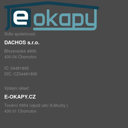
Sídlo společnosti:
DACHOS s.r.o.
Březenecká 4808,
430 04 Chomutov
IČ: 04481895
DIČ: CZ04481895
Výdejní sklad:
E-OKAPY.CZ
Tovární 5954 (vjezd ulicí A.Muchy )
430 01 Chomutov