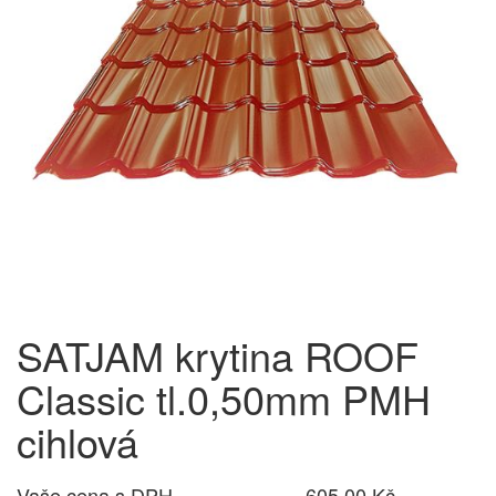
SATJAM krytina ROOF
Classic tl.0,50mm PMH
cihlová
Vaše cena s DPH
605,00 Kč