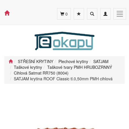
Toggle
Toggle
Togg
0
search
navigation
navig
STŘEŠNÍ KRYTINY
Plechové krytiny
SATJAM
Taškové krytiny
Taškové tvary PMH HRUBOZRNNÝ
Cihlová Satmat RR750 (8004)
SATJAM krytina ROOF Classic tl.0,50mm PMH cihlová