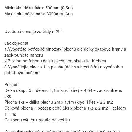
Minimální délak šáru: 500mm (0,5m)
Maximální délka šáru: 6000mm (6m)
Uvedená cena je za čistý m2!!!!
Jak objednat:
1.Vypočtěte potřebné množství plechů dle délky okapové hrany a
zaokrouhlete nahoru
2.Zjistěte potřebnou délku plechu od okapu ke hřebeni
3.Vypočítejte plochu 1ks plechu (délka x krycí šíře) a vynásobte
potřebným počtem
Příklad:
Délka okapu 5m děleno 1,1m(krycí šíře) = 4,54 = zaokrouhleno
5ks
Plocha 1ks = délka plechu 2m x 1,1m (krycí šíře) = 2,2 m2
Celková plocha = počet plechů 5ks x plocha 1ks 2,2 m2 = celkem
11 m2
Celkovou výměru zadáte do košíku
Do popisu objednávky nám prosím napište počet kusů a délku