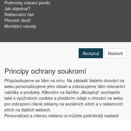
Podmínky vrácení peněz
Jak objednat?
Reklamační řád
Převzetí zboží
Montážní návody
Akceptuji
Nastavit
Principy ochrany soukromí
Přizpůsobujeme se Vám na míru. Na základě Vašeho chování na
webu personalizujeme jeho obsah a zobrazujeme Vám relevantní
nabídky a produkty. Kliknutím na tlačítko „Akceptuji“ souhlasíte
Copyright © ABRA Software a.s. 2019
také s využíváním cookies a předáním údajů o chování na webu
pro zobrazení cílené reklamy na sociálních sítích a v reklamních
sítích na dalších webech.
Personalizaci a cílenou reklamu si můžete podrobněji nastavit
nebo kdykoli vypnout po kliknutí na tlačítko „Nastavit“.