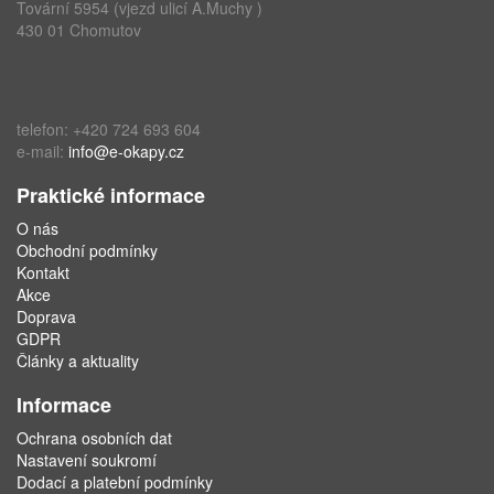
Tovární 5954 (vjezd ulicí A.Muchy )
430 01 Chomutov
telefon: +420 724 693 604
e-mail:
info@e-okapy.cz
Praktické informace
O nás
Obchodní podmínky
Kontakt
Akce
Doprava
GDPR
Články a aktuality
Informace
Ochrana osobních dat
Nastavení soukromí
Dodací a platební podmínky