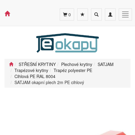
Toggle
Toggle
Togg
0
search
navigation
navig
STŘEŠNÍ KRYTINY
Plechové krytiny
SATJAM
Trapézové krytiny
Trapéz polyester PE
Cihlová PE RAL 8004
SATJAM okapní plech 2m PE cihlový