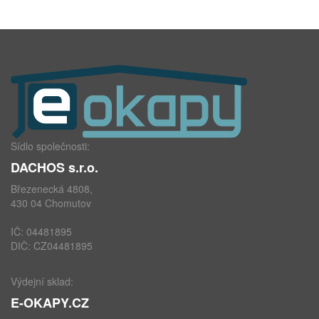
Sídlo společnosti:
DACHOS s.r.o.
Březenecká 4808,
430 04 Chomutov
IČ: 04481895
DIČ: CZ04481895
Výdejní sklad:
E-OKAPY.CZ