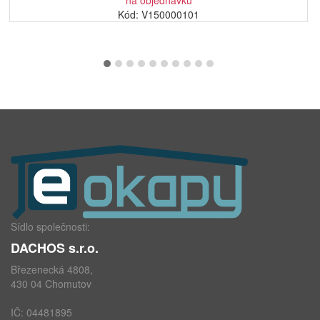
na objednávku
Kód: V150000101
Sídlo společnosti:
DACHOS s.r.o.
Březenecká 4808,
430 04 Chomutov
IČ: 04481895