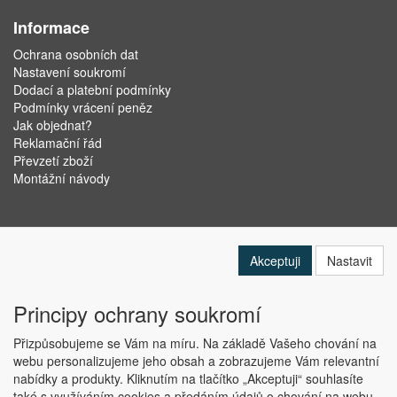
Informace
Ochrana osobních dat
Nastavení soukromí
Dodací a platební podmínky
Podmínky vrácení peněz
Jak objednat?
Reklamační řád
Převzetí zboží
Montážní návody
Akceptuji
Nastavit
Principy ochrany soukromí
Přizpůsobujeme se Vám na míru. Na základě Vašeho chování na
webu personalizujeme jeho obsah a zobrazujeme Vám relevantní
nabídky a produkty. Kliknutím na tlačítko „Akceptuji“ souhlasíte
Copyright © ABRA Software a.s. 2019
také s využíváním cookies a předáním údajů o chování na webu