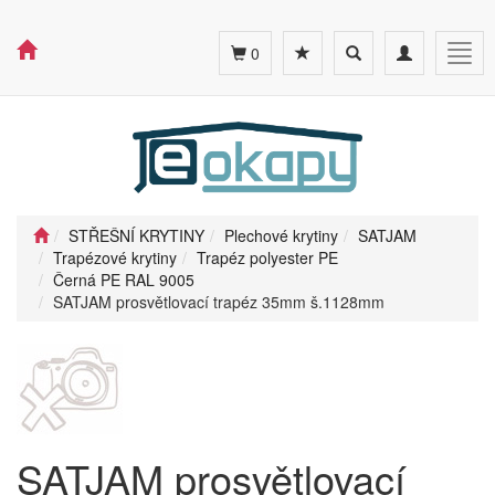
Toggle
Toggle
Togg
0
search
navigation
navig
STŘEŠNÍ KRYTINY
Plechové krytiny
SATJAM
Trapézové krytiny
Trapéz polyester PE
Černá PE RAL 9005
SATJAM prosvětlovací trapéz 35mm š.1128mm
SATJAM prosvětlovací