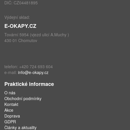
DIČ: CZ04481895
Výdejní sklad:
E-OKAPY.CZ
Tovární 5954 (vjezd ulicí A.Muchy )
430 01 Chomutov
telefon: +420 724 693 604
e-mail:
info@e-okapy.cz
Praktické informace
O nás
Obchodní podmínky
Kontakt
Akce
Doprava
GDPR
Články a aktuality