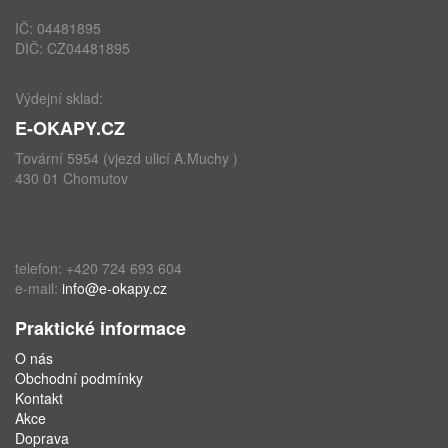
IČ: 04481895
DIČ: CZ04481895
Výdejní sklad:
E-OKAPY.CZ
Tovární 5954 (vjezd ulicí A.Muchy )
430 01 Chomutov
telefon: +420 724 693 604
e-mail:
info@e-okapy.cz
Praktické informace
O nás
Obchodní podmínky
Kontakt
Akce
Doprava