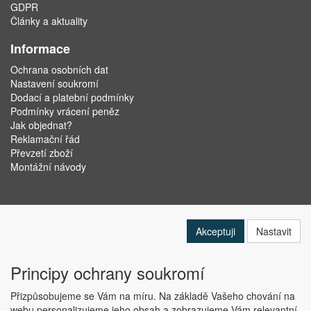
GDPR
Články a aktuality
Informace
Ochrana osobních dat
Nastavení soukromí
Dodací a platební podmínky
Podmínky vrácení peněz
Jak objednat?
Reklamační řád
Převzetí zboží
Montážní návody
Akceptuji
Nastavit
Principy ochrany soukromí
Přizpůsobujeme se Vám na míru. Na základě Vašeho chování na
webu personalizujeme jeho obsah a zobrazujeme Vám relevantní