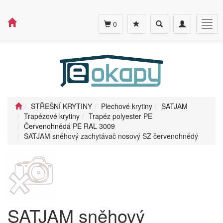
Toggle
Toggle
Togg
0
search
navigation
navig
STŘEŠNÍ KRYTINY
Plechové krytiny
SATJAM
Trapézové krytiny
Trapéz polyester PE
Červenohnědá PE RAL 3009
SATJAM sněhový zachytávač nosový SZ červenohnědý
SATJAM sněhový