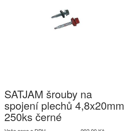
SATJAM šrouby na
spojení plechů 4,8x20mm
250ks černé
Vaše cena s DPH
992,00 Kč