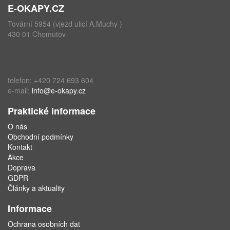
E-OKAPY.CZ
Tovární 5954 (vjezd ulicí A.Muchy )
430 01 Chomutov
telefon: +420 724 693 604
e-mail:
info@e-okapy.cz
Praktické informace
O nás
Obchodní podmínky
Kontakt
Akce
Doprava
GDPR
Články a aktuality
Informace
Ochrana osobních dat