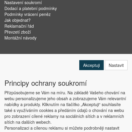
Nastavení soukromí
Dodací a platební podmínky
Podmínky vrácení peněz
Jak objednat?
Reklamační řád
Převzetí zboží
Montážní návody
Akceptuji
Nastavit
Principy ochrany soukromí
Přizpůsobujeme se Vám na míru. Na základě Vašeho chování na
webu personalizujeme jeho obsah a zobrazujeme Vám relevantní
nabídky a produkty. Kliknutím na tlačítko „Akceptuji“ souhlasíte
Copyright © ABRA Software a.s. 2019
také s využíváním cookies a předáním údajů o chování na webu
pro zobrazení cílené reklamy na sociálních sítích a v reklamních
sítích na dalších webech.
Personalizaci a cílenou reklamu si můžete podrobněji nastavit