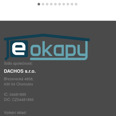
Sídlo společnosti:
DACHOS s.r.o.
Březenecká 4808,
430 04 Chomutov
IČ: 04481895
DIČ: CZ04481895
Výdejní sklad: