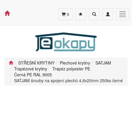
Toggle
Toggle
Togg
0
search
navigation
navig
STŘEŠNÍ KRYTINY
Plechové krytiny
SATJAM
Trapézové krytiny
Trapéz polyester PE
Černá PE RAL 9005
SATJAM šrouby na spojení plechů 4,8x20mm 250ks černé