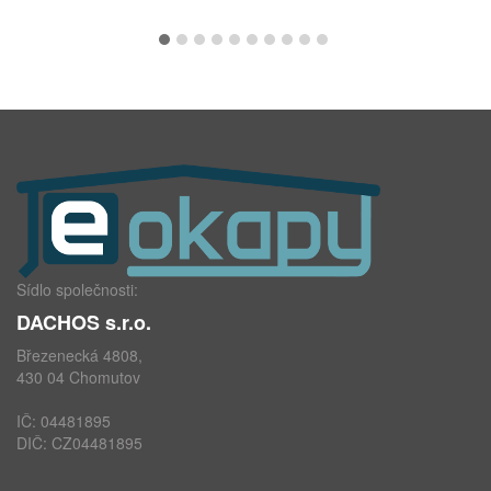
Sídlo společnosti:
DACHOS s.r.o.
Březenecká 4808,
430 04 Chomutov
IČ: 04481895
DIČ: CZ04481895