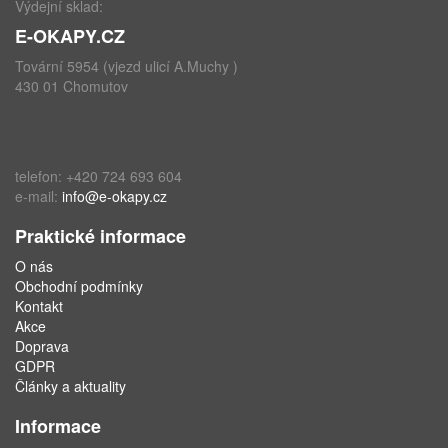
Výdejní sklad:
E-OKAPY.CZ
Tovární 5954 (vjezd ulicí A.Muchy )
430 01 Chomutov
telefon: +420 724 693 604
e-mail:
info@e-okapy.cz
Praktické informace
O nás
Obchodní podmínky
Kontakt
Akce
Doprava
GDPR
Články a aktuality
Informace