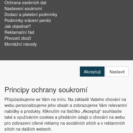
Ochrana osobních dat
Nastavení soukromí
Dodací a platební podmínky
Podmínky vrácení peněz
Jak objednat?
Reklamační řád
Převzetí zboží
Montážní návody
Akceptuji
Nastavit
Principy ochrany soukromí
Přizpůsobujeme se Vám na míru. Na základě Vašeho chování na
webu personalizujeme jeho obsah a zobrazujeme Vám relevantní
nabídky a produkty. Kliknutím na tlačítko „Akceptuji“ souhlasíte
Copyright © ABRA Software a.s. 2019
také s využíváním cookies a předáním údajů o chování na webu
pro zobrazení cílené reklamy na sociálních sítích a v reklamních
sítích na dalších webech.