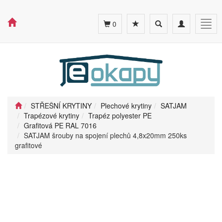
Toggle
Toggle
Togg
0
search
navigation
navig
STŘEŠNÍ KRYTINY
Plechové krytiny
SATJAM
Trapézové krytiny
Trapéz polyester PE
Grafitová PE RAL 7016
SATJAM šrouby na spojení plechů 4,8x20mm 250ks
grafitové