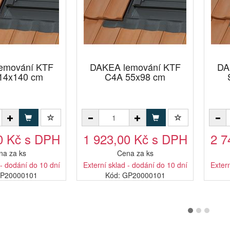
emování KTF
DAKEA lemování KTF
DA
14x140 cm
C4A 55x98 cm
0 Kč s DPH
1 923,00 Kč s DPH
2 7
na za ks
Cena za ks
 - dodání do 10 dní
Externí sklad - dodání do 10 dní
Extern
RP20000101
Kód: GP20000101