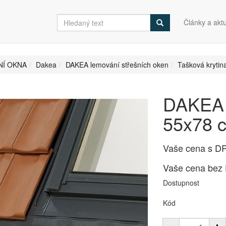
Články a aktu
NÍ OKNA
Dakea
DAKEA lemování střešních oken
Tašková kryti
DAKEA 
55x78 
Vaše cena s D
Vaše cena bez
Dostupnost
Kód