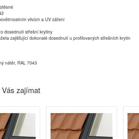
dotěsné
áž
 povětrnostním vlivům a UV záření
ro dosednutí střešní krytiny
žeta zajišťující dokonalé dosednutí u profilovaných střešních krytin
ný nátěr, RAL 7043
 Vás zajímat