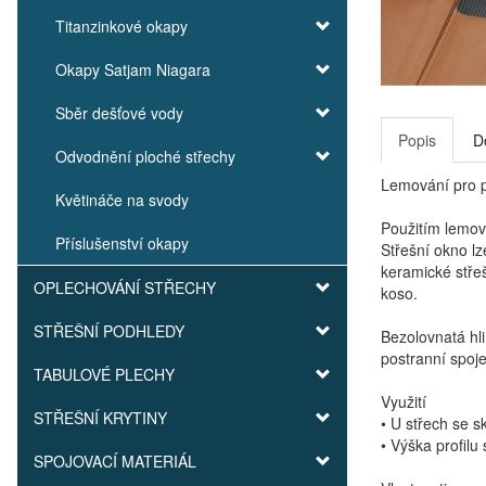
Titanzinkové okapy
Okapy Satjam Niagara
Sběr dešťové vody
Popis
D
Odvodnění ploché střechy
Lemování pro pr
Květináče na svody
Použitím lemová
Příslušenství okapy
Střešní okno lz
keramické střeš
OPLECHOVÁNÍ STŘECHY
koso.
STŘEŠNÍ PODHLEDY
Bezolovnatá hli
postranní spoj
TABULOVÉ PLECHY
Využití
STŘEŠNÍ KRYTINY
• U střech se 
• Výška profilu
SPOJOVACÍ MATERIÁL