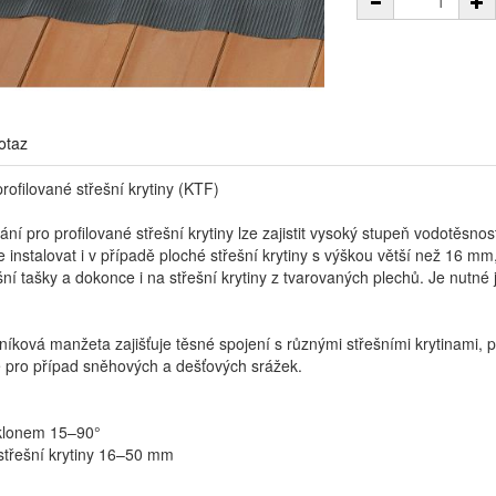
otaz
ofilované střešní krytiny (KTF)
ní pro profilované střešní krytiny lze zajistit vysoký stupeň vodotěsno
e instalovat i v případě ploché střešní krytiny s výškou větší než 16 mm
ní tašky a dokonce i na střešní krytiny z tvarovaných plechů. Je nutné j
níková manžeta zajišťuje těsné spojení s různými střešními krytinami, 
e pro případ sněhových a dešťových srážek.
sklonem 15–90°
 střešní krytiny 16–50 mm