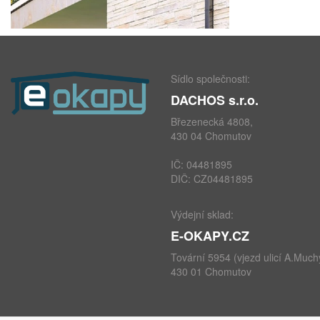
Sídlo společnosti:
DACHOS s.r.o.
Březenecká 4808,
430 04 Chomutov
IČ: 04481895
DIČ: CZ04481895
Výdejní sklad:
E-OKAPY.CZ
Tovární 5954 (vjezd ulicí A.Much
430 01 Chomutov