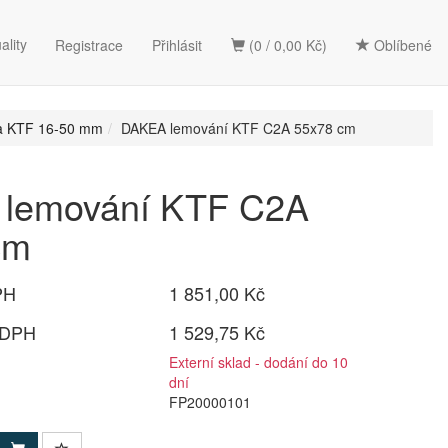
ality
Registrace
Přihlásit
(0 / 0,00 Kč)
Oblíbené
na KTF 16-50 mm
DAKEA lemování KTF C2A 55x78 cm
lemování KTF C2A
cm
PH
1 851,00 Kč
 DPH
1 529,75 Kč
Externí sklad - dodání do 10
dní
FP20000101