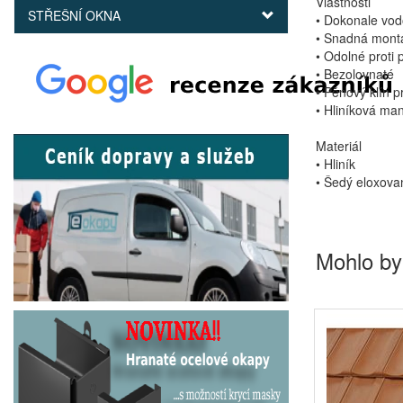
Vlastnosti
STŘEŠNÍ OKNA
• Dokonale vo
• Snadná mont
• Odolné proti
• Bezolovnaté
• Pěnový klín p
• Hliníková man
Materiál
• Hliník
• Šedý eloxova
Mohlo by