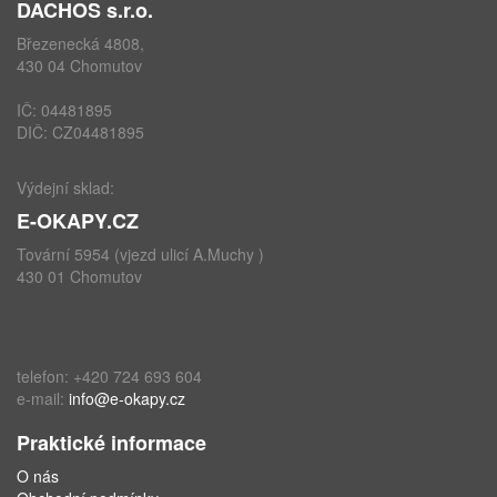
DACHOS s.r.o.
Březenecká 4808,
430 04 Chomutov
IČ: 04481895
DIČ: CZ04481895
Výdejní sklad:
E-OKAPY.CZ
Tovární 5954 (vjezd ulicí A.Muchy )
430 01 Chomutov
telefon: +420 724 693 604
e-mail:
info@e-okapy.cz
Praktické informace
O nás