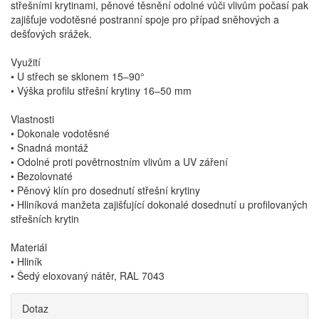
střešními krytinami, pěnové těsnění odolné vůči vlivům počasí pak
zajišťuje vodotěsné postranní spoje pro případ sněhových a
dešťových srážek.
Využití
• U střech se sklonem 15–90°
• Výška profilu střešní krytiny 16–50 mm
Vlastnosti
• Dokonale vodotěsné
• Snadná montáž
• Odolné proti povětrnostním vlivům a UV záření
• Bezolovnaté
• Pěnový klín pro dosednutí střešní krytiny
• Hliníková manžeta zajišťující dokonalé dosednutí u profilovaných
střešních krytin
Materiál
• Hliník
• Šedý eloxovaný nátěr, RAL 7043
Dotaz