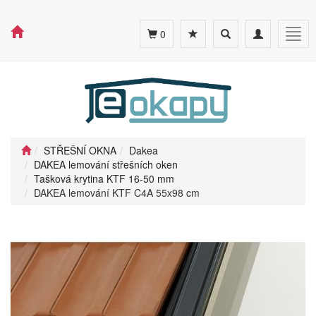
Toggle
Toggle
Togg
0
search
navigation
navig
STŘEŠNÍ OKNA
Dakea
DAKEA lemování střešních oken
Tašková krytina KTF 16-50 mm
DAKEA lemování KTF C4A 55x98 cm