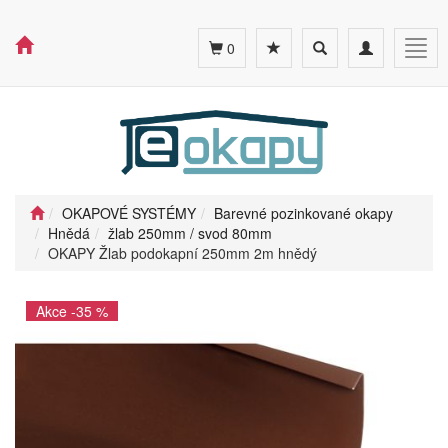
Toggle
Toggle
Togg
0
search
navigation
navig
OKAPOVÉ SYSTÉMY
Barevné pozinkované okapy
Hnědá
žlab 250mm / svod 80mm
OKAPY Žlab podokapní 250mm 2m hnědý
Akce -35 %