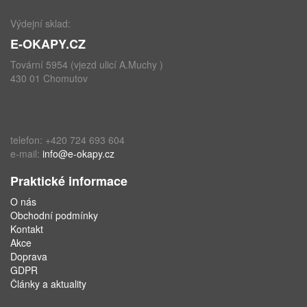
Výdejní sklad:
E-OKAPY.CZ
Tovární 5954 (vjezd ulicí A.Muchy )
430 01 Chomutov
telefon: +420 724 693 604
e-mail:
info@e-okapy.cz
Praktické informace
O nás
Obchodní podmínky
Kontakt
Akce
Doprava
GDPR
Články a aktuality