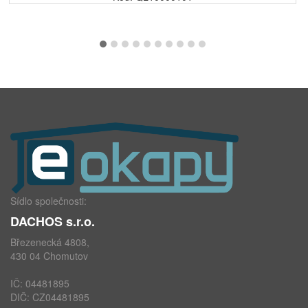
Sídlo společnosti:
DACHOS s.r.o.
Březenecká 4808,
430 04 Chomutov
IČ: 04481895
DIČ: CZ04481895