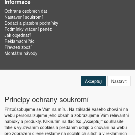
Informace
Ochrana osobních dat
Nastavení soukromí
Dodací a platební podmínky
Podmínky vrácení peněz
Jak objednat?
Reklamační řád
Převzetí zboží
Montážní návody
Akceptuji
Nastavit
Principy ochrany soukromí
Přizpůsobujeme se Vám na míru. Na základě Vašeho chování na
webu personalizujeme jeho obsah a zobrazujeme Vám relevantní
nabídky a produkty. Kliknutím na tlačítko „Akceptuji“ souhlasíte
Copyright © ABRA Software a.s. 2019
také s využíváním cookies a předáním údajů o chování na webu
pro zobrazení cílené reklamy na sociálních sítích a v reklamních