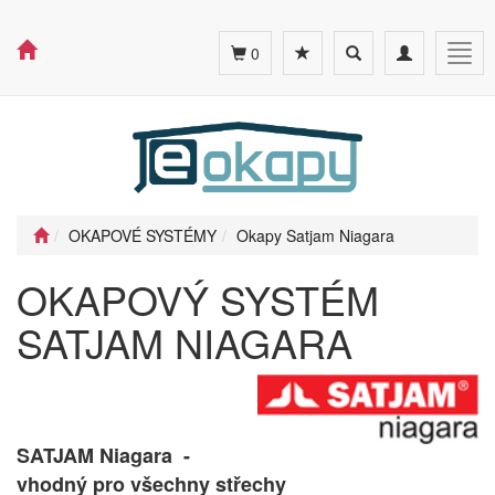
Toggle
Toggle
Togg
0
search
navigation
navig
OKAPOVÉ SYSTÉMY
Okapy Satjam Niagara
OKAPOVÝ SYSTÉM
SATJAM NIAGARA
SATJAM Niagara -
vhodný pro všechny střechy