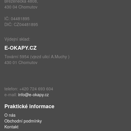
Březenecká 4808,
430 04 Chomutov
IČ: 04481895
DIČ: CZ04481895
Výdejní sklad:
E-OKAPY.CZ
Tovární 5954 (vjezd ulicí A.Muchy )
430 01 Chomutov
telefon: +420 724 693 604
e-mail:
info@e-okapy.cz
Praktické informace
O nás
Obchodní podmínky
Kontakt