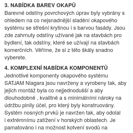
3. NABÍDKA BAREV OKAPŮ
Barevné odstíny povrchových úprav byly vybrány s
ohledem na co nejsnadnější sladění okapového
systému se střešní krytinou i s barvou fasády. Jsou
zde zahrnuty odstíny užívané jak na stavbách pro
bydlení, tak odstíny, které se užívají na stavbách
komerčních. Věříme, že si z této škály snadno
vyberete.
4. KOMPLEXNÍ NABÍDKA KOMPONENTŮ
Jednotlivé komponenty okapového systému
SATJAM Niagara jsou navrženy a vyrobeny tak, aby
jejich montáž byla co nejjednodušší a aby
dlouhodobně , kv
alitně a s
minimálními nároky na
údržbu plnily účel, pro který byly konstruovány.
Systém nosných prvků je navržen tak, aby odolal
i extrémnímu zatížení v horských oblastech. Je
pamatováno i na možnost kotvení svodů na