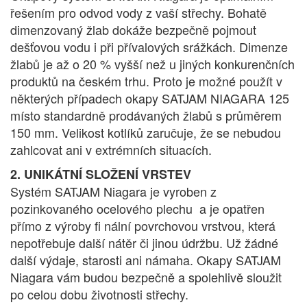
řešením pro odvod vody z vaší střechy. Bohatě
dimenzovaný žlab dokáže bezpečně pojmout
dešťovou vodu i při přívalových srážkách. Dimenze
žlabů je až o 20 % vyšší než u jiných konkurenčních
produktů na českém trhu. Proto je možné použít v
některých případech okapy SATJAM NIAGARA 125
místo standardně prodávaných žlabů s průměrem
150 mm. Velikost kotlíků zaručuje, že se nebudou
zahlcovat ani v extrémních situacích.
2. UNIKÁTNÍ SLOŽENÍ VRSTEV
Systém SATJAM Niagara je vyroben z
pozinkovaného ocelového plechu a je opatřen
přímo z výroby fi nální povrchovou vrstvou, která
nepotřebuje další nátěr či jinou údržbu. Už žádné
další výdaje, starosti ani námaha. Okapy SATJAM
Niagara vám budou bezpečně a spolehlivě sloužit
po celou dobu životnosti střechy.