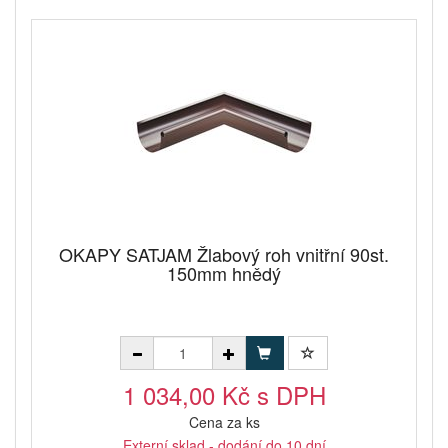
OKAPY SATJAM Žlabový roh vnitřní 90st.
150mm hnědý
1 034,00 Kč s DPH
Cena za ks
Externí sklad - dodání do 10 dní