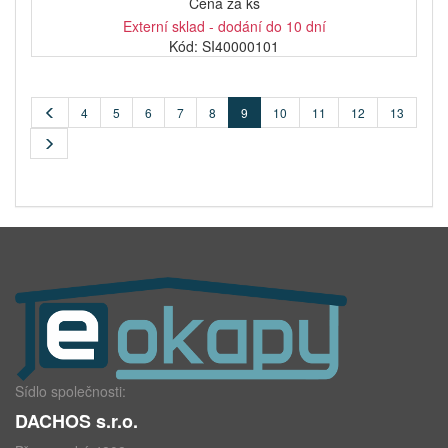
Cena za ks
Externí sklad - dodání do 10 dní
Kód: SI40000101
4
5
6
7
8
9
10
11
12
13
Sídlo společnosti:
DACHOS s.r.o.