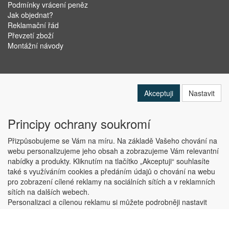
Podmínky vrácení peněz
Jak objednat?
Reklamační řád
Převzetí zboží
Montážní návody
Akceptuji
Nastavit
Principy ochrany soukromí
Přizpůsobujeme se Vám na míru. Na základě Vašeho chování na
webu personalizujeme jeho obsah a zobrazujeme Vám relevantní
nabídky a produkty. Kliknutím na tlačítko „Akceptuji“ souhlasíte
Copyright © ABRA Software a.s. 2019
také s využíváním cookies a předáním údajů o chování na webu
pro zobrazení cílené reklamy na sociálních sítích a v reklamních
sítích na dalších webech.
Personalizaci a cílenou reklamu si můžete podrobněji nastavit
nebo kdykoli vypnout po kliknutí na tlačítko „Nastavit“.