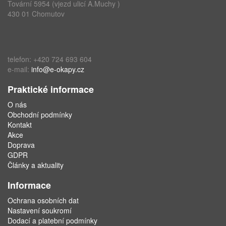
Tovární 5954 (vjezd ulicí A.Muchy )
430 01 Chomutov
telefon: +420 724 693 604
e-mail:
info@e-okapy.cz
Praktické informace
O nás
Obchodní podmínky
Kontakt
Akce
Doprava
GDPR
Články a aktuality
Informace
Ochrana osobních dat
Nastavení soukromí
Dodací a platební podmínky