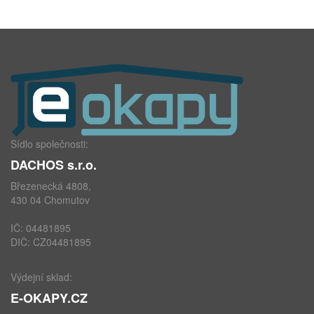
Sídlo společnosti:
DACHOS s.r.o.
Březenecká 4808,
430 04 Chomutov
IČ: 04481895
DIČ: CZ04481895
Výdejní sklad:
E-OKAPY.CZ