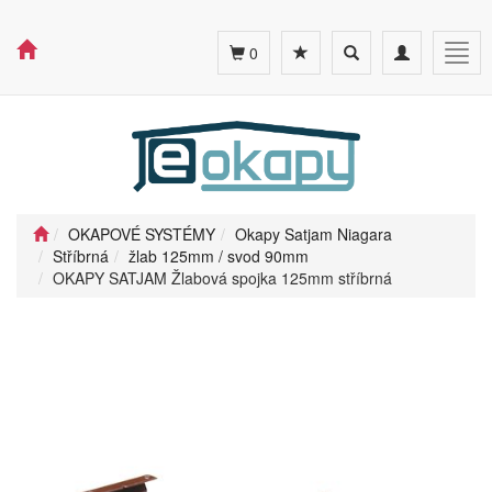
Toggle
Toggle
Togg
0
search
navigation
navig
OKAPOVÉ SYSTÉMY
Okapy Satjam Niagara
Stříbrná
žlab 125mm / svod 90mm
OKAPY SATJAM Žlabová spojka 125mm stříbrná