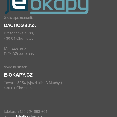
Sídlo společnosti:
DACHOS s.r.o.
Březenecká 4808,
430 04 Chomutov
IČ: 04481895
DIČ: CZ04481895
Výdejní sklad:
E-OKAPY.CZ
Tovární 5954 (vjezd ulicí A.Muchy )
430 01 Chomutov
telefon: +420 724 693 604
e-mail:
info@e-okapy.cz