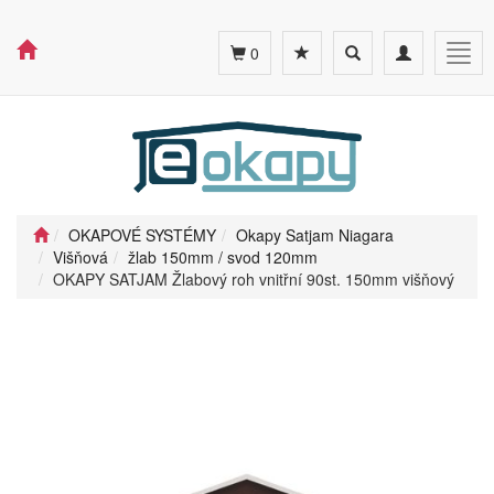
Toggle
Toggle
Togg
0
search
navigation
navig
OKAPOVÉ SYSTÉMY
Okapy Satjam Niagara
Višňová
žlab 150mm / svod 120mm
OKAPY SATJAM Žlabový roh vnitřní 90st. 150mm višňový