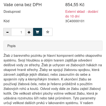
Vaše cena bez DPH
854,55 Kč
Dostupnost
Externí sklad - dodání
do 10 dní
Kód
3C40000101
Popis
Žlab z barevného pozinku je hlavní komponent celého okapového
systému. Svojí hloubkou a oblým tvarem zajišťuje odvedení
dešťové vody ze střechy. Žlab je uchycen ve žlabových hákách na
okapové hraně střechy. Žlaby se spojují žlabovou spojkou, která
zároveň zajišťuje jejich dilataci, nebo zasunutím do sebe a
spojením nýty a klempířským tmelem. K ukončení žlabu se
používají žlabová čela, nebo je řešeno průběžně s použitím
žlabových rohů a koutů. Odvod vody dále ze žlabu zajistí žlabový
kotlík. Dle velikosti střešní plochy volíme velikost žlabu, která je
udávána rozvinutou šíři nebo také průměrem. Tyto parametry
určují velikost dalších prvků v lakovaném systému. V našem