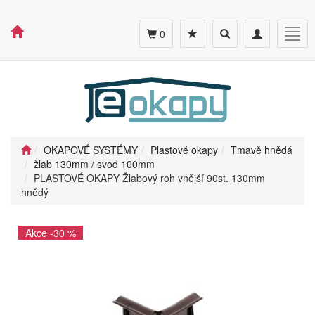
Toggle
Toggle
Togg
0
search
navigation
navig
OKAPOVÉ SYSTÉMY
Plastové okapy
Tmavě hnědá
žlab 130mm / svod 100mm
PLASTOVÉ OKAPY Žlabový roh vnější 90st. 130mm
hnědý
Akce -30 %