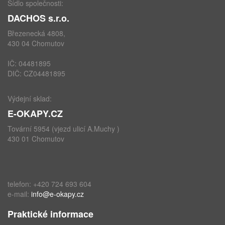
Sídlo společnosti:
DACHOS s.r.o.
Březenecká 4808,
430 04 Chomutov
IČ: 04481895
DIČ: CZ04481895
Výdejní sklad:
E-OKAPY.CZ
Tovární 5954 (vjezd ulicí A.Muchy )
430 01 Chomutov
telefon: +420 724 693 604
e-mail:
info@e-okapy.cz
Praktické informace