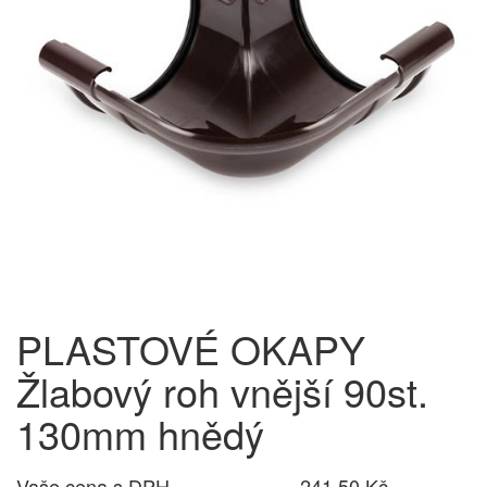
PLASTOVÉ OKAPY
Žlabový roh vnější 90st.
130mm hnědý
Vaše cena s DPH
241,50 Kč