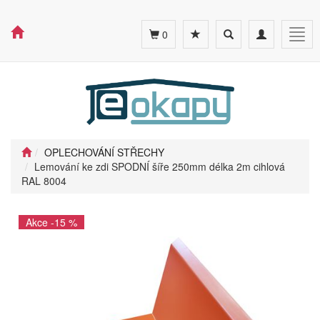
Toggle
Toggle
Togg
0
search
navigation
navig
OPLECHOVÁNÍ STŘECHY
Lemování ke zdi SPODNÍ šíře 250mm délka 2m cihlová
RAL 8004
Akce -15 %