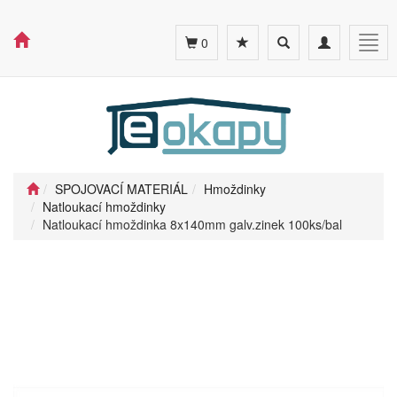
Toggle
Toggle
Togg
0
search
navigation
navig
SPOJOVACÍ MATERIÁL
Hmoždinky
Natloukací hmoždinky
Natloukací hmoždinka 8x140mm galv.zinek 100ks/bal