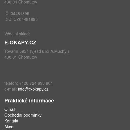
430 04 Chomutov
IČ: 04481895
DIČ: CZ04481895
Výdejní sklad:
E-OKAPY.CZ
Tovární 5954 (vjezd ulicí A.Muchy )
430 01 Chomutov
telefon: +420 724 693 604
e-mail:
info@e-okapy.cz
Praktické informace
O nás
Obchodní podmínky
Kontakt
Akce