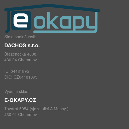
Sídlo společnosti:
DACHOS s.r.o.
Březenecká 4808,
430 04 Chomutov
IČ: 04481895
DIČ: CZ04481895
Výdejní sklad:
E-OKAPY.CZ
Tovární 5954 (vjezd ulicí A.Muchy )
430 01 Chomutov