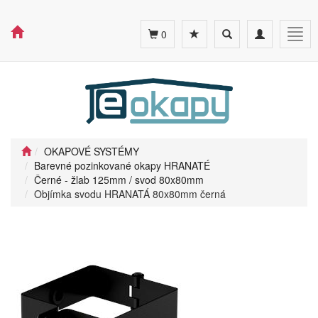
Toggle
Toggle
Togg
0
search
navigation
navig
OKAPOVÉ SYSTÉMY
Barevné pozinkované okapy HRANATÉ
Černé - žlab 125mm / svod 80x80mm
Objímka svodu HRANATÁ 80x80mm černá