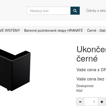
Články a aktu
VÉ SYSTÉMY
Barevné pozinkované okapy HRANATÉ
Černé - žla
Ukončen
černé
Vaše cena s D
Vaše cena bez
Dostupnost
Kód