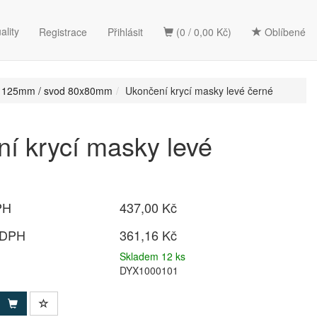
ality
Registrace
Přihlásit
(0 / 0,00 Kč)
Oblíbené
b 125mm / svod 80x80mm
Ukončení krycí masky levé černé
í krycí masky levé
PH
437,00 Kč
 DPH
361,16 Kč
Skladem 12 ks
DYX1000101