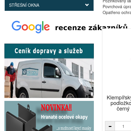
Pozinkovaný la
STŘEŠNÍ OKNA
Povrchová úpra
Opatřeno ochra
Klempířský
podložk
černý