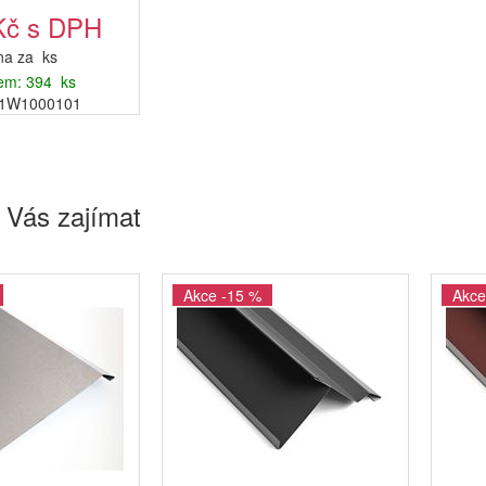
Kč s DPH
a za ks
em: 394 ks
P1W1000101
 Vás zajímat
Akce -15 %
Akce