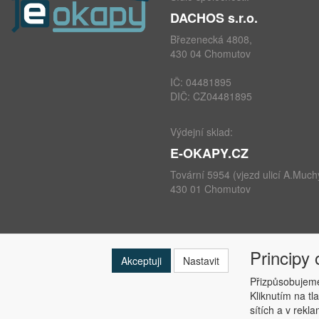
DACHOS s.r.o.
Březenecká 4808,
430 04 Chomutov
IČ: 04481895
DIČ: CZ04481895
Výdejní sklad:
E-OKAPY.CZ
Tovární 5954 (vjezd ulicí A.Much
430 01 Chomutov
Principy
telefon: +420 724 693 604
Akceptuji
Nastavit
e-mail:
info@e-okapy.cz
Přizpůsobujeme
Kliknutím na tl
sítích a v rekl