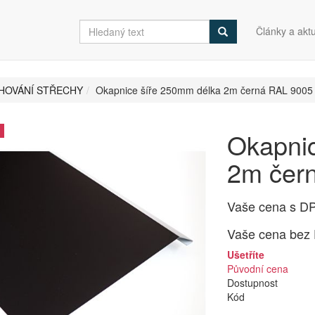
Články a aktu
HOVÁNÍ STŘECHY
Okapnice šíře 250mm délka 2m černá RAL 9005
Okapni
2m čer
Vaše cena s D
Vaše cena bez
Ušetříte
Původní cena
Dostupnost
Kód