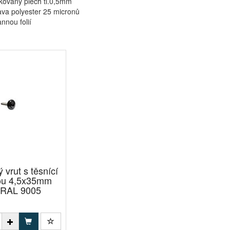
kovaný plech tl.0,5mm
va polyester 25 micronů
nnou folií
 vrut s těsnící
ou 4,5x35mm
 RAL 9005