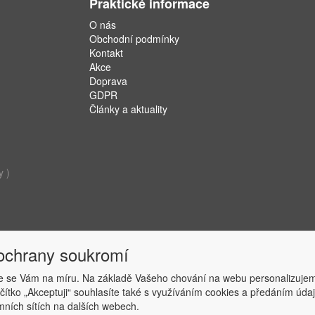
Praktické informace
O nás
Obchodní podmínky
Kontakt
Akce
Doprava
GDPR
Články a aktuality
y )
 ochrany soukromí
 se Vám na míru. Na základě Vašeho chování na webu personalizujem
ačítko „Akceptuji“ souhlasíte také s využíváním cookies a předáním úd
Copyright © ABRA Software a.s. 2019
amních sítích na dalších webech.