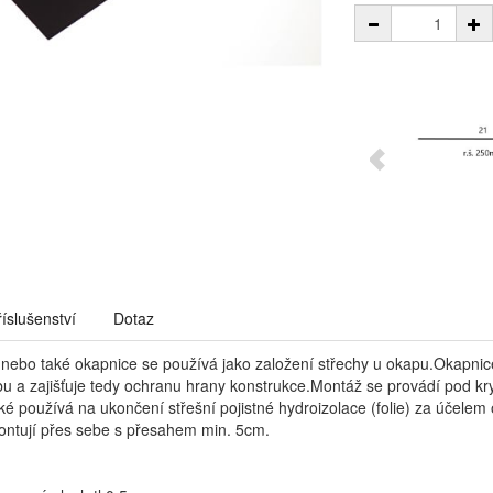
říslušenství
Dotaz
nebo také okapnice se používá jako založení střechy u okapu.Okapnic
u a zajišťuje tedy ochranu hrany konstrukce.Montáž se provádí pod kr
ké používá na ukončení střešní pojistné hydroizolace (folie) za účele
ntují přes sebe s přesahem min. 5cm.