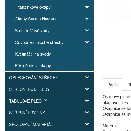
Titanzinkové okapy
Okapy Satjam Niagara
Sběr dešťové vody
Odvodnění ploché střechy
Květináče na svody
Příslušenství okapy
OPLECHOVÁNÍ STŘECHY
Popis
P
STŘEŠNÍ PODHLEDY
Okapový plech 
TABULOVÉ PLECHY
okapového žlab
Okapnice se ta
STŘEŠNÍ KRYTINY
Okapnice se mo
SPOJOVACÍ MATERIÁL
Materiál: