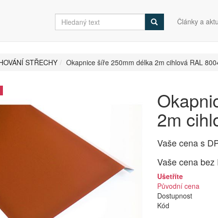
Články a aktu
HOVÁNÍ STŘECHY
Okapnice šíře 250mm délka 2m cihlová RAL 800
Okapni
2m cih
Vaše cena s D
Vaše cena bez
Ušetříte
Původní cena
Dostupnost
Kód