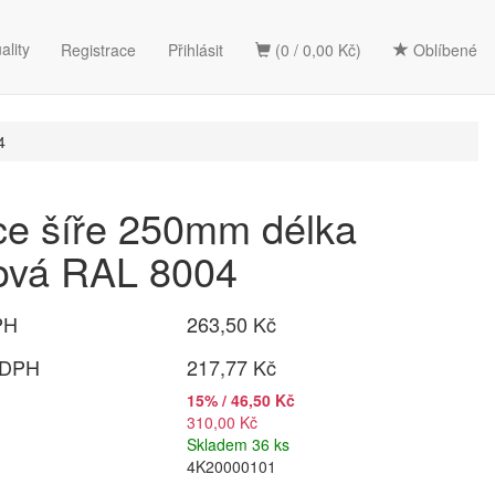
ality
Registrace
Přihlásit
(0 / 0,00 Kč)
Oblíbené
4
ce šíře 250mm délka
lová RAL 8004
PH
263,50 Kč
 DPH
217,77 Kč
15% / 46,50 Kč
310,00 Kč
Skladem 36 ks
4K20000101