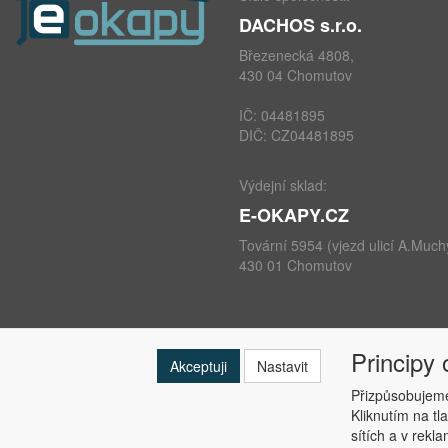
DACHOS s.r.o.
Březenecká 4808,
430 04 Chomutov
IČ: 04481895
DIČ: CZ04481895
Výdejní sklad:
E-OKAPY.CZ
Tovární 5954 (vjezd ulicí A.Much
430 01 Chomutov
Principy
telefon: +420 724 693 604
Akceptuji
Nastavit
e-mail:
info@e-okapy.cz
Přizpůsobujeme
Kliknutím na tl
sítích a v rekl