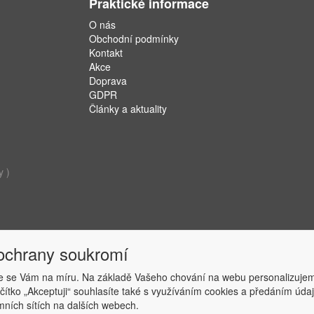
Praktické informace
O nás
Obchodní podmínky
Kontakt
Akce
Doprava
GDPR
Články a aktuality
y )
 ochrany soukromí
 se Vám na míru. Na základě Vašeho chování na webu personalizujem
ačítko „Akceptuji“ souhlasíte také s využíváním cookies a předáním úd
Copyright © ABRA Software a.s. 2019
amních sítích na dalších webech.