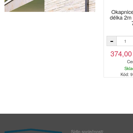
Okapnic
délka 2m 
374,00
Ce
Skla
Kód: 
Sídlo společnosti: