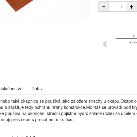
říslušenství
Dotaz
nebo také okapnice se používá jako založení střechy u okapu.Okapnic
u a zajišťuje tedy ochranu hrany konstrukce.Montáž se provádí pod kr
ké používá na ukončení střešní pojistné hydroizolace (folie) za účele
ntují přes sebe s přesahem min. 5cm.