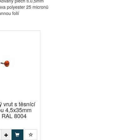
kovaný plech tl.0,5mm
va polyester 25 micronů
nnou folií
 vrut s těsnící
ou 4,5x35mm
ý RAL 8004