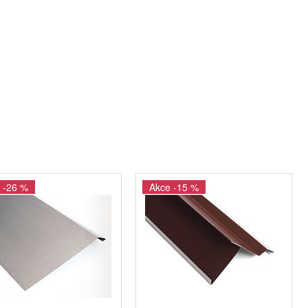
 -26 %
Akce -15 %