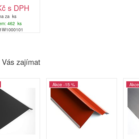
Kč s DPH
a za ks
em: 462 ks
R1W1000101
 Vás zajímat
Akce -15 %
Akce