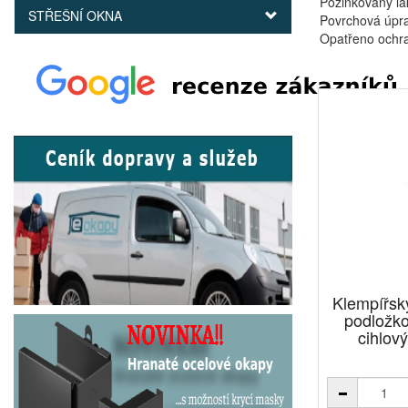
Pozinkovaný la
STŘEŠNÍ OKNA
Povrchová úpra
Opatřeno ochra
Klempířský
podložk
cihlov